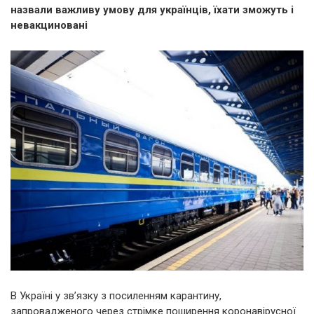
назвали важливу умову для українців, їхати зможуть і
невакциновані
В Україні у зв’язку з посиленням карантину,
запровадженого через стрімке поширення коронавірусної