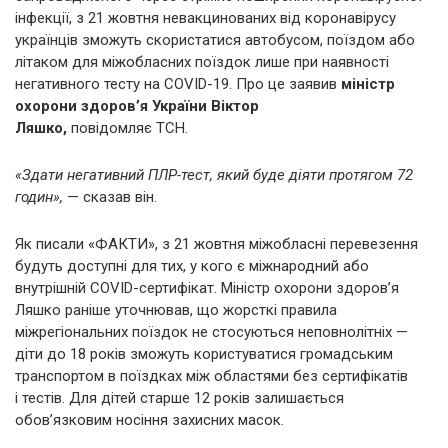
інфекції, з 21 жовтня невакцинованих від коронавірусу
українців зможуть скористатися автобусом, поїздом або
літаком для міжобласних поїздок лише при наявності
негативного тесту на COVID-19. Про це заявив
міністр
охорони здоров’я України Віктор
Ляшко,
повідомляє ТСН.
«Здати негативний ПЛР-тест, який буде діяти протягом 72
годин»,
— сказав він.
Як писали «ФАКТИ», з 21 жовтня міжобласні перевезення
будуть доступні для тих, у кого є міжнародний або
внутрішній COVID-сертифікат. Міністр охорони здоров’я
Ляшко раніше уточнював, що жорсткі правила
міжрегіональних поїздок не стосуються неповнолітніх —
діти до 18 років зможуть користуватися громадським
транспортом в поїздках між областями без сертифікатів
і тестів. Для дітей старше 12 років залишається
обов’язковим носіння захисних масок.