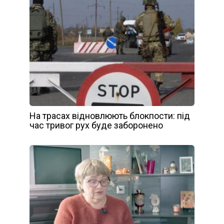
На трасах відновлюють блокпости: під
час тривог рух буде заборонено