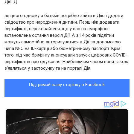
Дія. Д
ля цього одному з батьків потрібно зайти в Дію і додати
свідоцтво про народження дитини. Перш ніж додавати
сертифікат, переконайтеся, що у вас на смартфоні
встановлена остання версія Дії. А з 14 років підлітки
можуть самостійно авторизуватися в Дії за допомогою
чипа NFC на ID-картці або біометричному паспорті. Крім
того, під час брифінгу анонсували запуск цифрових COVID-
сертифікатів про одужання. Найближчим часом вони також
з’являться у застосунку та на порталі Дія.
Підтримай нашу сторінку в Facebook.