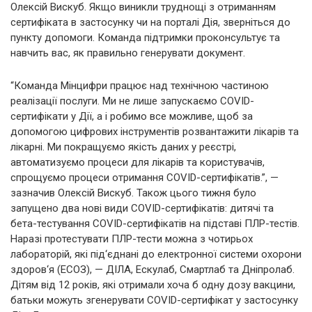
Олексій Вискуб. Якщо виникли труднощі з отриманням
сертифіката в застосунку чи на порталі Дія, зверніться до
пункту допомоги. Команда підтримки проконсультує та
навчить вас, як правильно генерувати документ.
“Команда Мінцифри працює над технічною частиною
реалізації послуги. Ми не лише запускаємо СOVID-
сертифікати у Дії, а і робимо все можливе, щоб за
допомогою цифрових інструментів розвантажити лікарів та
лікарні. Ми покращуємо якість даних у реєстрі,
автоматизуємо процеси для лікарів та користувачів,
спрощуємо процеси отримання COVID-сертифікатів.”, —
зазначив Олексій Вискуб. Також цього тижня було
запущено два нові види СOVID-сертифікатів: дитячі та
бета-тестування COVID-сертифікатів на підставі ПЛР-тестів.
Наразі протестувати ПЛР-тести можна з чотирьох
лабораторій, які під‘єднані до електронної системи охорони
здоров‘я (ЕСОЗ), — ДІЛА, Ескулаб, Смартлаб та Дніпролаб.
Дітям від 12 років, які отримали хоча б одну дозу вакцини,
батьки можуть згенерувати COVID-сертифікат у застосунку