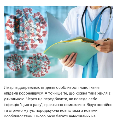
Лікарі відокремлюють деякі особливості нової хвилі
епідемії коронавірусу. А точніше те, що кожна така хвиля є
унікальною. Через це передбачити, як поведе себе
інфекція “цього разу”, практично неможливо. Вірус постійно
та стрімко мутує, породжуючи нові штами з новими
особливостями. Цього разу багато інфікованих на