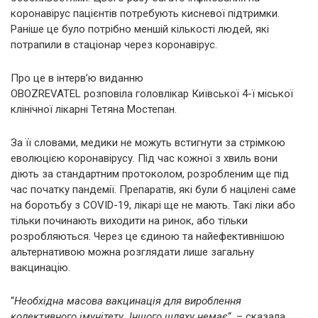
коронавірус пацієнтів потребують кисневої підтримки.
Раніше це було потрібно меншій кількості людей, які
потрапили в стаціонар через коронавірус.
Про це в інтерв’ю виданню
OBOZREVATEL розповіла головлікар Київської 4-ї міської
клінічної лікарні Тетяна Мостепан.
За її словами, медики не можуть встигнути за стрімкою
еволюцією коронавірусу. Під час кожної з хвиль вони
діють за стандартним протоколом, розробленим ще під
час початку пандемії. Препаратів, які були б націлені саме
на боротьбу з COVID-19, лікарі ще не мають. Такі ліки або
тільки починають виходити на ринок, або тільки
розробляються. Через це єдиною та найефективнішою
альтернативою можна розглядати лише загальну
вакцинацію.
“
Необхідна масова вакцинація для вироблення
колективного імунітету. Іншого шляху немає
“, – сказала