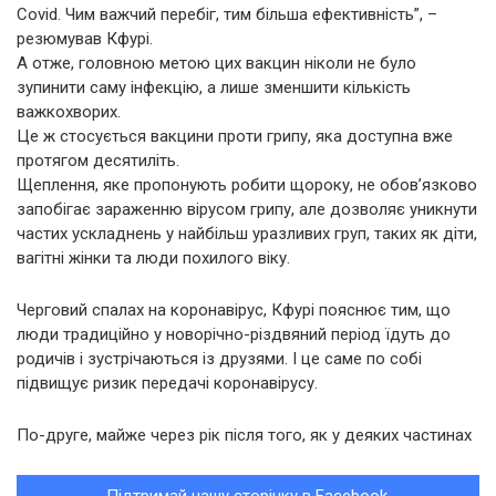
Covid. Чим важчий перебіг, тим більша ефективність”, –
резюмував Кфурі.
А отже, головною метою цих вакцин ніколи не було
зупинити саму інфекцію, а лише зменшити кількість
важкохворих.
Це ж стосується вакцини проти грипу, яка доступна вже
протягом десятиліть.
Щеплення, яке пропонують робити щороку, не обов’язково
запобігає зараженню вірусом грипу, але дозволяє уникнути
частих ускладнень у найбільш уразливих груп, таких як діти,
вагітні жінки та люди похилого віку.
Черговий спалах на коронавірус, Кфурі пояснює тим, що
люди традиційно у новорічно-різдвяний період їдуть до
родичів і зустрічаються із друзями. І це саме по собі
підвищує ризик передачі коронавірусу.
По-друге, майже через рік після того, як у деяких частинах