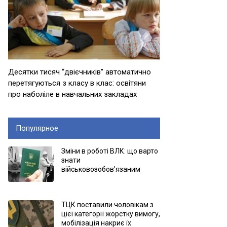
Десятки тисяч “двієчників” автоматично
перетягуються з класу в клас: освітяни
про наболіле в навчальних закладах
Популярное
Зміни в роботі ВЛК: що варто
знати
військовозобов’язаним
ТЦК поставили чоловікам з
цієї категорії жорстку вимогу,
мобілізація накриє їх