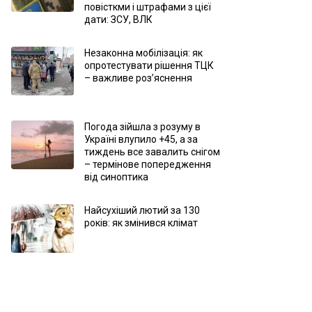
повісткми і штрафами з цієї
дати: ЗСУ, ВЛК
Незаконна мобілізація: як
опротестувати рішення ТЦК
– важливе роз’яснення
Погода зійшла з розуму в
Україні влупило +45, а за
тиждень все завалить снігом
– термінове попередження
від синоптика
Найсухіший лютий за 130
років: як змінився клімат