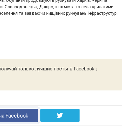
нь. Окупанти продовжують руйнувати Харків, Чернігів,
и, Сєвєродонецьк, Дніпро, інші міста та села крилатими
селення та завдаючи нищівних руйнувань інфраструктурі.
олучай только лучшие посты в Facebook ↓
на Facebook