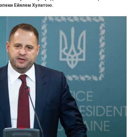
езпеки Ейялем Хулатою.