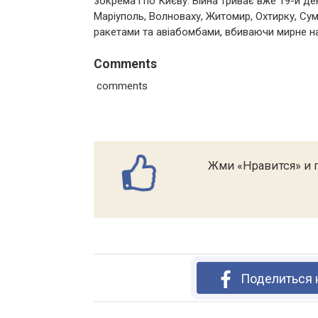
зокрема і по Києву. Війна триває вже 19-й де
Маріуполь, Волноваху, Житомир, Охтирку, Сум
ракетами та авіабомбами, вбиваючи мирне на
Comments
comments
Жми «Нравится» и п
Поделиться 