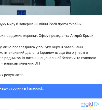
уку миру й завершенні війни Росії проти України.
ook повідомив керівник Офісу президента Андрій Єрмак.
ну місію посередника у пошуку миру й завершенні
мо інтенсивний діалог з Ізраїлем щодо його участі в
ку з радником із питань національної безпеки та головою
 – написав очільник ОП.
х результатів.
нашу сторінку в Facebook.