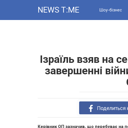
Skip
NEWS T:ME
to
Шоу-бізнес
content
Новини
Ізраїль взяв на с
завершенні війни
Поделиться 
Керівник ОП зазначив, що перебуває на по