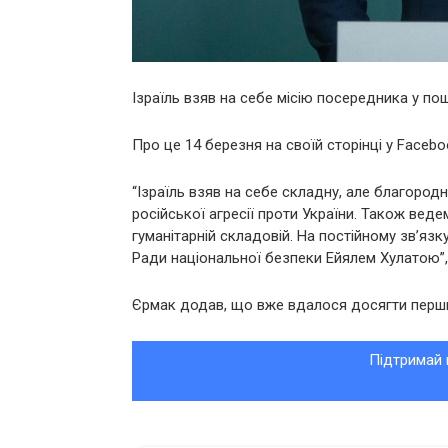
Ізраїль взяв на себе місію посередника у пош
Про це 14 березня на своїй сторінці у Faceb
“Ізраїль взяв на себе складну, але благород
російської агресії проти України. Також веде
гуманітарній складовій. На постійному зв’яз
Ради національної безпеки Ейялем Хулатою”,
Єрмак додав, що вже вдалося досягти перши
Підтримай 