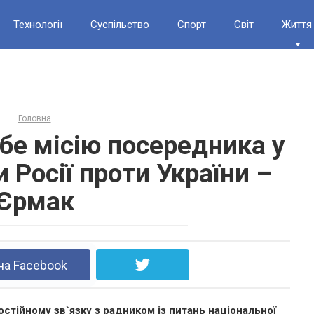
Технології
Суспільство
Спорт
Світ
Життя
Головна
ебе місію посередника у
 Росії проти України –
Єрмак
на Facebook
стійному зв`язку з радником із питань національної