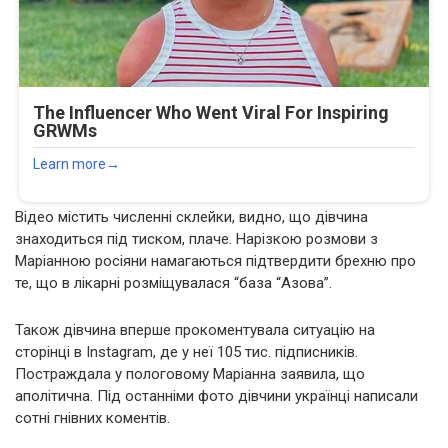
Відео містить численні склейки, видно, що дівчина
знаходиться під тиском, плаче. Нарізкою розмови з
Маріанною росіяни намагаються підтвердити брехню про
те, що в лікарні розміщувалася “база “Азова”.
Також дівчина вперше прокоментувала ситуацію на
сторінці в Instagram, де у неї 105 тис. підписників.
Постраждала у пологовому Маріанна заявила, що
аполітична. Під останніми фото дівчини українці написали
сотні гнівних коментів.