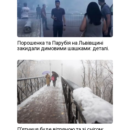
Порошенка та Парубія на Львівщині
закидали димовими шашками: деталі.
П’ятниця буде вітряною та зі снігом: