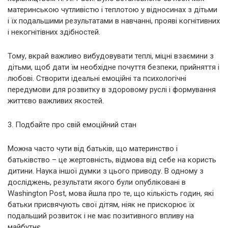
материнською чутливістю і теплотою у відносинах з дітьми
і їх подальшими результатами в навчанні, прояві когнітивних
і некогнітівних здібностей.
Тому, вкрай важливо вибудовувати теплі, міцні взаємини з
дітьми, щоб дати їм необхідне почуття безпеки, прийняття і
любові. Створити ідеальні емоційні та психологічні
передумови для розвитку в здоровому руслі і формування
життєво важливих якостей.
3. Подбайте про свій емоційний стан
Можна часто чути від батьків, що материнство і
батьківство – це жертовність, відмова від себе на користь
дитини. Наука іншої думки з цього приводу. В одному з
досліджень, результати якого були опубліковані в
Washington Post, мова йшла про те, що кількість годин, які
батьки присвячують свої дітям, ніяк не прискорює їх
подальший розвиток і не має позитивного впливу на
майбутнє.