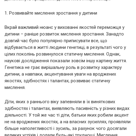
1. Розвивайте мислення зростання у дитини
Вкрай важливий нюанс у вихованні якостей переможця у
дитини – раніше розвиток мислення зростання. Занадто
довгий час було популярно приписувати все, що
відбувається в житті людини генетиці, в результаті чого у
цілих поколінь розвинулося статичну мислення. Однак,
наукові дослідження показали зовсім іншу картину життя.
Генетика не грає вирішальну роль в розвитку характеру
дитини, а навпаки, акцентування уваги на вроджених
якостях, здібностях і талантах, розвиває статичну
мислення.
Діти, яких з раннього віку запевняли в їх виняткових
здібностях і талантах, виявляють пасивність у різних видах
діяльності. У той же час ті діти, батьки яких робили акцент
не на вроджених якостях, а на власних зусиллях, проявляли
більше наполегливості і зусиль, за рахунок чого досягали
великих успіхів і долали будь-які труднощі. Мислення