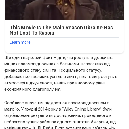
Ще один науковий факт – діти, які ростуть в довірчих,
міцних взаємовідносинах з батьками, незалежно від
фінансового стану сім’ї та її соціального статусу,
добиваються великих успіхів в житті, ніж ті, які ростуть в
атмосфері відчуженості, навіть при високому рівні
економічного благополуччя.
Особливе значення віддається взаємовідносинам з
матір’ю. У грудні 2014 року в “Wiley Online Library” були
опубліковані результати дослідження, проведеного в
неблагополучних районах одного зі штатів Америки, під
керівництвом К. Лі. Раби. Було встановлено зв’язок між