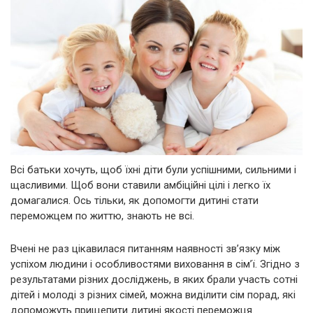
Всі батьки хочуть, щоб їхні діти були успішними, сильними і
щасливими. Щоб вони ставили амбіційні цілі і легко їх
домагалися. Ось тільки, як допомогти дитині стати
переможцем по життю, знають не всі.
Вчені не раз цікавилася питанням наявності зв’язку між
успіхом людини і особливостями виховання в сім’ї. Згідно з
результатами різних досліджень, в яких брали участь сотні
дітей і молоді з різних сімей, можна виділити сім порад, які
допоможуть прищепити дитині якості переможця.