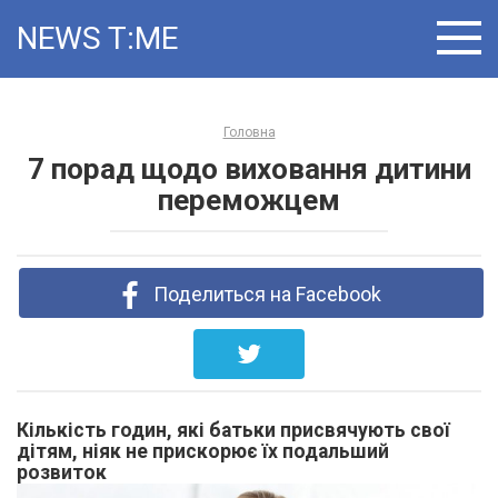
Skip
NEWS T ME
to
content
Головна
7 порад щодо виховання дитини
переможцем
Поделиться на Facebook
Кількість годин, які батьки присвячують свої
дітям, ніяк не прискорює їх подальший
розвиток