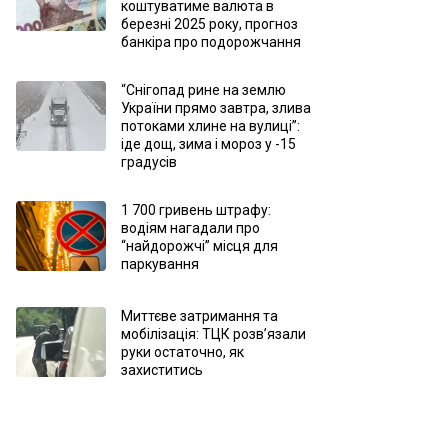
коштуватиме валюта в
березні 2025 року, прогноз
банкіра про подорожчання
“Снігопад рине на землю
України прямо завтра, злива
потоками хлине на вулиці”:
іде дощ, зима і мороз у -15
градусів
1 700 гривень штрафу:
водіям нагадали про
“найдорожчі” місця для
паркування
Миттєве затримання та
мобілізація: ТЦК розв’язали
руки остаточно, як
захиститись