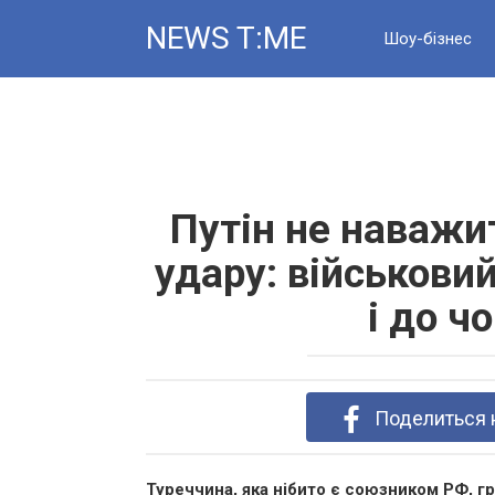
Skip
NEWS T:ME
to
Шоу-бізнес
content
Новини
Путін не наважи
удару: військови
і до ч
Поделиться 
Туреччина, яка нібито є союзником РФ, гр