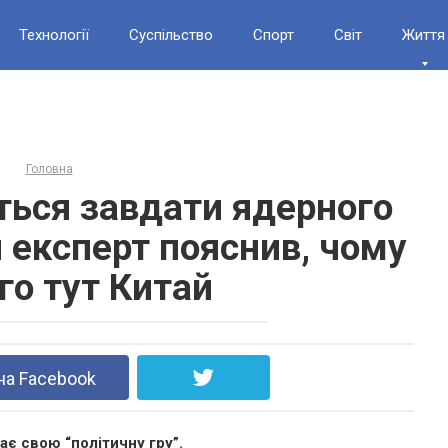
Технології
Суспільство
Спорт
Світ
Життя
Головна
ться завдати ядерного
й експерт пояснив, чому
ого тут Китай
на Facebook
ає свою “політичну гру”.