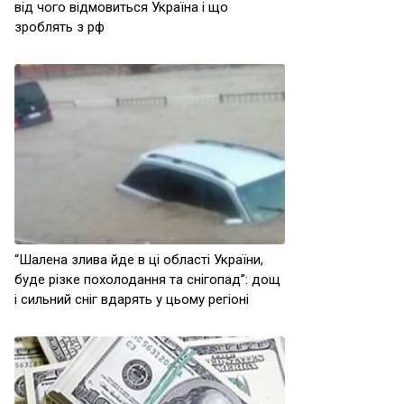
від чого відмовиться Україна і що
зроблять з рф
“Шалена злива йде в ці області України,
буде різке похолодання та снігопад”: дощ
і сильний сніг вдарять у цьому регіоні