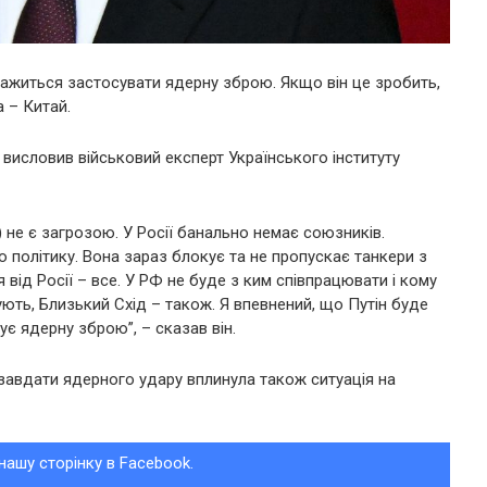
ажиться застосувати ядерну зброю. Якщо він це зробить,
 – Китай.
 висловив військовий експерт Українського інституту
) не є загрозою. У Росії банально немає союзників.
ю політику. Вона зараз блокує та не пропускає танкери з
ід Росії – все. У РФ не буде з ким співпрацювати і кому
ють, Близький Схід – також. Я впевнений, що Путін буде
ує ядерну зброю”, – сказав він.
 завдати ядерного удару вплинула також ситуація на
нашу сторінку в Facebook.