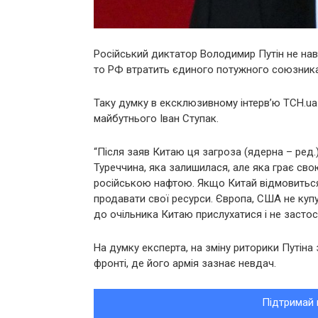
Російський диктатор Володимир Путін не нав
то РФ втратить єдиного потужного союзника
Таку думку в ексклюзивному інтерв’ю ТСН.ua
майбутнього Іван Ступак.
“Після заяв Китаю ця загроза (ядерна – ред.
Туреччина, яка залишилася, але яка грає сво
російською нафтою. Якщо Китай відмовиться в
продавати свої ресурси. Європа, США не купу
до очільника Китаю прислухатися і не застос
На думку експерта, на зміну риторики Путіна
фронті, де його армія зазнає невдач.
Підтримай 