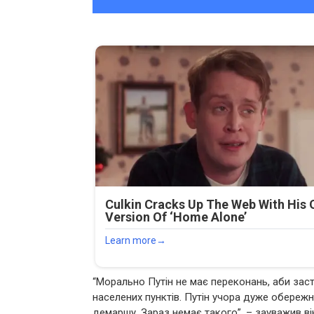
“Морально Путін не має переконань, аби заст
населених пунктів. Путін учора дуже обереж
демаршу. Зараз немає такого”, – зауважив ві