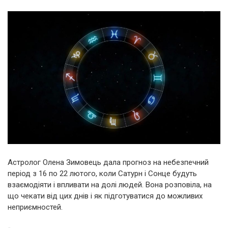
Астролог Олена Зимовець дала прогноз на небезпечний
період з 16 по 22 лютого, коли Сатурн і Сонце будуть
взаємодіяти і впливати на долі людей. Вона розповіла, на
що чекати від цих днів і як підготуватися до можливих
неприємностей.