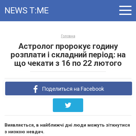
Skip
NEWS T:ME
to
content
Головна
Астролог пророкує годину
розплати і складний період: на
що чекати з 16 по 22 лютого
Поделиться на Facebook
Виявляється, в найближчі дні люди можуть зіткнутися
з низкою невдач.