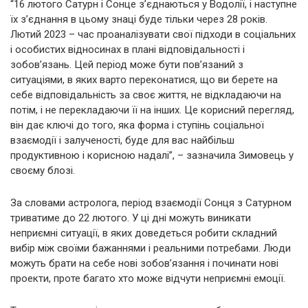
“16 лютого Сатурн і Сонце з’єднаються у Водолії, і наступне
їх з’єднання в цьому знаці буде тільки через 28 років.
Лютий 2023 – час проаналізувати свої підходи в соціальних
і особистих відносинах в плані відповідальності і
зобов’язань. Цей період може бути пов’язаний з
ситуаціями, в яких варто переконатися, що ви берете на
себе відповідальність за своє життя, не відкладаючи на
потім, і не перекладаючи її на інших. Це корисний перегляд,
він дає ключі до того, яка форма і ступінь соціальної
взаємодії і залученості, буде для вас найбільш
продуктивною і корисною надалі”, – зазначила Зимовець у
своєму блозі.
За словами астролога, період взаємодії Сонця з Сатурном
триватиме до 22 лютого. У ці дні можуть виникати
неприємні ситуації, в яких доведеться робити складний
вибір між своїми бажаннями і реальними потребами. Люди
можуть брати на себе нові зобов’язання і починати нові
проекти, проте багато хто може відчути неприємні емоції.