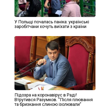
У Польщі почалась паніка: українські
заробітчани хочуть виїхати з країни
Підозра на коронавірус в Раді!
Втрутився Разумков. “Після плювання
та бризкання слиною ізолювали”