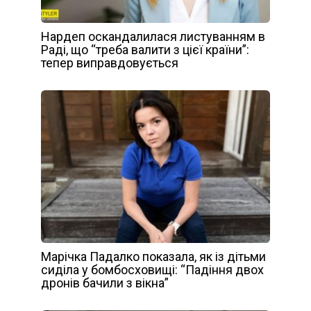
Нардеп оскандалилася листуванням в
Раді, що “треба валити з цієї країни”:
тепер виправдовується
Марічка Падалко показала, як із дітьми
сиділа у бомбосховищі: “Падіння двох
дронів бачили з вікна”