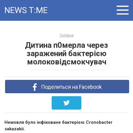
Skip
NEWS T:ME
to
content
Головна
Дитина п0мерла через
заражений бактерією
молоковідсмокчувач
Поделиться на Facebook
Немовля було інфіковане бактерією Cronobacter
sakazakii.