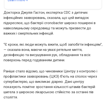
Докторка Джулія Гастон, експертка CDC з дитячих
інфекційних захворювань, сказала, що цей випадок
підкреслює, що бактерії cronobacter широко поширені в
навколишньому середовищі та можуть призвести до
важких і смертельних інфекцій.
“Є кроки, які люди можуть вжити, щоб запобігти інфекціям”,
— сказала вона, маючи на увазі ретельне миття,
дезінфекцію та висушування рук, обладнання та всіх
поверхонь перед годуванням дитини.
Раніше стало відомо, що чиновники Центру з контролю і
профілактики захворювань (ЦКЗ) б’ють на сполох через
супербактерію, що викликає діарею. Дані центру
показують помітне зростання кількості штамів бактерій
шигела з широкою лікарською стійкістю за останні пів
століття.