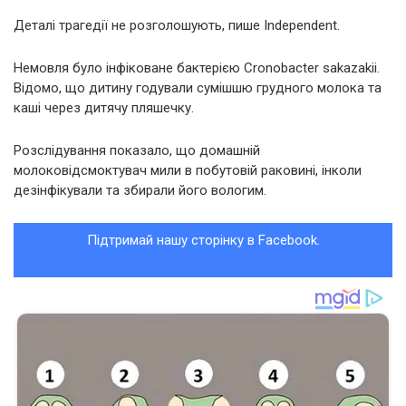
Деталі трагедії не розголошують, пише Іndependent.
Немовля було інфіковане бактерією Cronobacter sakazakii.
Відомо, що дитину годували сумішшю грудного молока та
каші через дитячу пляшечку.
Розслідування показало, що домашній
молоковідсмоктувач мили в побутовій раковині, інколи
дезінфікували та збирали його вологим.
Підтримай нашу сторінку в Facebook.