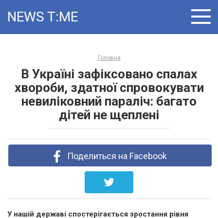
Skip
NEWS T:ME
to
content
Головна
В Україні зафіксовано спалах
хвороби, здатної спровокувати
невиліковний параліч: багато
дітей не щеплені
Поделиться на Facebook
У нашій державі спостерігається зростання рівня