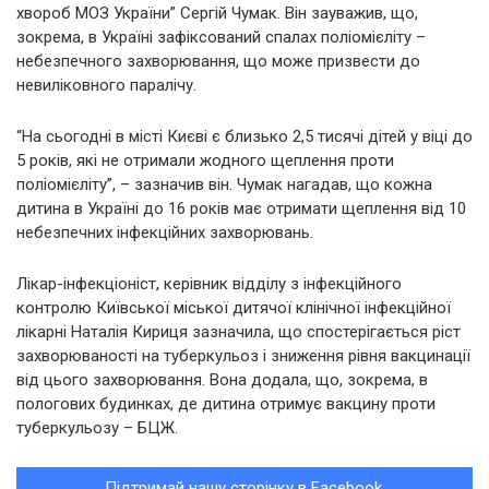
хвороб МОЗ України” Сергій Чумак. Він зауважив, що,
зокрема, в Україні зафіксований спалах поліомієліту –
небезпечного захворювання, що може призвести до
невиліковного паралічу.
“На сьогодні в місті Києві є близько 2,5 тисячі дітей у віці до
5 років, які не отримали жодного щеплення проти
поліомієліту”, – зазначив він. Чумак нагадав, що кожна
дитина в Україні до 16 років має отримати щеплення від 10
небезпечних інфекційних захворювань.
Лікар-інфекціоніст, керівник відділу з інфекційного
контролю Київської міської дитячої клінічної інфекційної
лікарні Наталія Кириця зазначила, що спостерігається ріст
захворюваності на туберкульоз і зниження рівня вакцинації
від цього захворювання. Вона додала, що, зокрема, в
пологових будинках, де дитина отримує вакцину проти
туберкульозу – БЦЖ.
Підтримай нашу сторінку в Facebook.