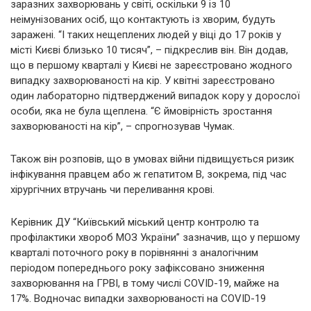
заразних захворювань у світі, оскільки 9 із 10
неімунізованих осіб, що контактують із хворим, будуть
заражені. “І таких нещеплених людей у віці до 17 років у
місті Києві близько 10 тисяч”, – підкреслив він. Він додав,
що в першому кварталі у Києві не зареєстровано жодного
випадку захворюваності на кір. У квітні зареєстровано
один лабораторно підтверджений випадок кору у дорослої
особи, яка не була щеплена. “Є ймовірність зростання
захворюваності на кір”, – спрогнозував Чумак.
Також він розповів, що в умовах війни підвищується ризик
інфікування правцем або ж гепатитом В, зокрема, під час
хірургічних втручань чи переливання крові.
Керівник ДУ “Київський міський центр контролю та
профілактики хвороб МОЗ України” зазначив, що у першому
кварталі поточного року в порівнянні з аналогічним
періодом попереднього року зафіксовано зниження
захворювання на ГРВІ, в тому числі COVID-19, майже на
17%. Водночас випадки захворюваності на COVID-19