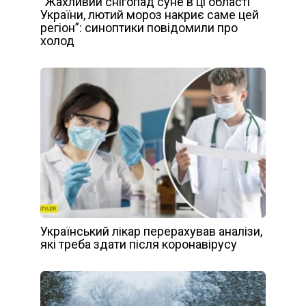
“Жахливий снігопад суне в ці області
України, лютий мороз накриє саме цей
регіон”: синоптики повідомили про
холод
Український лікар перерахував аналізи,
які треба здати після коронавірусу