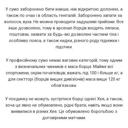
У сумо заборонено бити інакше, ніж відкритою долонею, а
також по очах і в область геніталій. Заборонено хапати за
волосся, вуха. Не можна проводити задушливі прийоми. Все
інше дозволено, тому в арсенал борців входять ляпаси,
поштовхи, захвати за будь-які дозволені частини тіла і
особливо пояса, а також кидки, різного роду підніжки і
підсічки.
У професійному сумо немає вагових категорій, тому одним
з визначальних чинників є маса борця. Майже всі
спортсмени, окрім початківців, важать під 100 і більше кг, а
для сектторі (борців вищих дивізіонів) маса вище 120 кг
обов’язкова.
У поєдинку не можуть зустрітися борці однієї Хея, а також,
хоча це явно не обумовлено, рідні брати, навіть якщо вони
виявилися в різних Хея. Це обумовлено боротьбою з
договірними матчами.