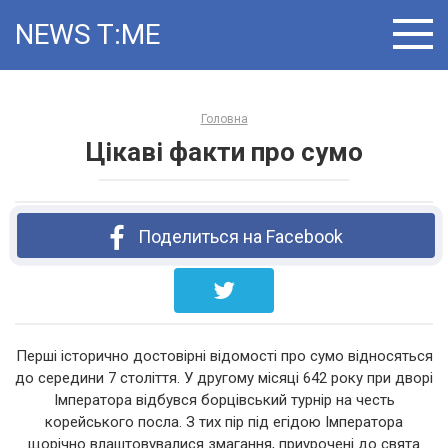
Skip
NEWS T:ME
to
content
Головна
Цікаві факти про сумо
Поделиться на Facebook
Перші історично достовірні відомості про сумо відносяться
до середини 7 століття. У другому місяці 642 року при дворі
Імператора відбувся борцівський турнір на честь
корейського посла. З тих пір під егідою Імператора
щорічно влаштовувалися змагання, приурочені до свята