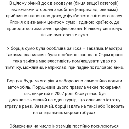
В цілому річний дохід екодзуна (бійця вищої категорії),
включаючи сторонні заробітки (наприклад, реклама)
приблизно відповідає доходу футболіста світового класу.
Японія є визнаним центром сумо і єдиною країною, де
проводяться змагання професіоналів. В іншому світі існує
тільки аматорське сумо.
У борців сумо була особлива зачіска – Такаяма. Майстри
Такаяма славилися і були особливо шановані. Окрім краси,
така зачіска має властивість пом’якшувати удар по
тім’ячку, можливий, наприклад, при падіннях головою вниз.
Борцям будь-якого рівня заборонено самостійно водити
автомобіль. Порушників цього правила чекає покарання,
так, викритий в 2007 році Кьокутенхо був
дискваліфікований на один турнір, що означало істотну
втрату в ранзі. Зазвичай, борці їздять на таксі або їх возять
на спеціальних мікроавтобусах.
Обмеження на число іноземців постійно посилюються.