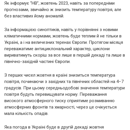
Як інформує “НВ”, жовтень 2023, навіть за попередніми
прогнозами, звичайно ж знизить температуру повітря, але
без властивих йому аномалій.
За інформацією синоптиків, навіть у порівнянні з новими
кліматичними нормами, жовтень буде теплим й не тільки в
Україні, а і на величезних теренах Європи. Протягом місяця
переважатиме антициклональний характер, циклони
вириватимуть скоріш за все лише в першій декаді та лише в
північно-західній частині Європи.
З перших чисел жовтня в країні знизиться температура
повітря, починаючи з західних та північних областей на 4−7
градусів. При цьому середньодобові значення температури
повітря будуть перевищувати норму. Переважання
високого атмосферного тиску сприятиме розмиванню
атмосферних фронтів та хмарності, через це очікується
мала кількість опадів.
Яка погода в Україні буде в другій декаді жовтня