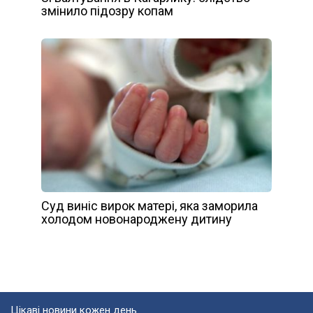
змінило підозру копам
Суд виніс вирок матері, яка заморила
холодом новонароджену дитину
Цікаві новини кожен день