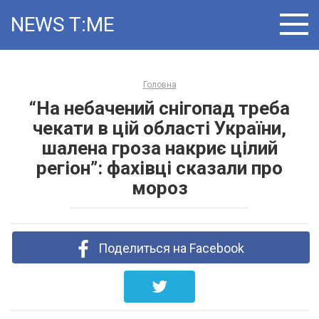
Skip
NEWS T:ME
to
content
Головна
“На небачений снігопад треба
чекати в цій області України,
шалена гроза накриє цілий
регіон”: фахівці сказали про
мороз
Поделиться на Facebook