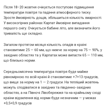
Після 18−20 жовтня очікується поступове підвищення
температури повітря та падіння атмосферного тиску.
Зросте ймовірність дощів, збільшиться кількість хмарності.
У високогірних районах Карпат ймовірне випадання
першого снігу. Очікується бабине літо, але визначити його
тривалість ще складно.
Загалом протягом місяця кількість опадів в країні
становитиме 25 — 60 мм, що нижче за норму на 75 — 90%; у
західних областях та у Карпатах може випасти 65 — 110 мм,
що близько норми.
Середньомісячна температура повітря буде майже
рівномірною по всій країні й становитиме +7+13 градусів,
що вище за норму на 1 — 2 градуси. На тепліший жовтень
можуть сподіватися в західних та південно-західних
областях, а на Півночі Лівобережжя та на крайньому сході
країни відхилення від норми буде незначним — у межах
+0,5+0,9 градусів