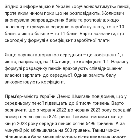
Згідно з інформацією в Україні «осучаснюватимуть» пенсії,
проте яким чином поки що не розповідають. Жолнович
анонсувала запровадження балів та розповіла: якщо
пенсіонер отримував середню заробітну плату, то це 10
балів, а якщо більше – то 11 балів. Варто зазначити, що
сьогодні у формулі є коефіцієнт заробітної плати.
Якщо зарплата дорівнює середньої – це коефіцієнт 1, і
якщо, наприклад, на 10% вище, це коефіцієнт 1,1. Наразі у
формулі розрахунку пенсій враховують співвідношення
власної зарплати до середньої. Однак замість балу
використовують коефіцієнт.
Прем’єр-міністр України Денис Шмигаль повідомив, що у
середньому пенсії підвищать до 6 тисяч гривень. Варто
зазначити, що з червня 2022 до червня 2023 року середній
розмір пенсії зріс на 874 гривні. Такими темпами вже до
кінця 2023 року середня пенсія сягне 5496 гривень. А за
минулий рік збільшилась на 500 гривень. Таким чином,
підвищення буде менш відчутним після введення нового