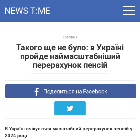
Skip
NEWS T:ME
to
content
Головна
Такого ще не було: в Україні
пройде наймасштабніший
перерахунок пенсій
Поделиться на Facebook
В Україні очікується масштабний перерахунок пенсій у
2024 році