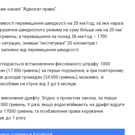
ам-каналі “Адвокат права”.
ивості перевищення швидкості на 20 км/год, за яке наразі
рушення швидкісного режиму на суму більше ніж на 20 км/
гривень, а перевищення на понад 50 км/год – 1700
итуацію, знявши “нестягувані” 20 кілометрів і
 залежно від перевищення швидкості.
глядається встановлення фіксованого штрафу: 1000
ян (17 000 гривень) за перше порушення, а при повторному
в доходів громадян (34 000 гривень), можливо, зі
собами на строк від 3 до 6 місяців.
виконання дрифту. Згідно з проектом закону, за перше
00 гривень. У разі, якщо водія впіймають на дрифті вдруге
рі 17000 гривень та позбавлення права керування
ів до 1 року.
нашу сторінку в Facebook.