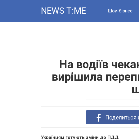
Skip
NEWS T:ME
to
Шоу-бізнес
content
Новини
На водіїв чека
вирішила переп
ш
Поделиться 
Українцям готують зміни до ПДД