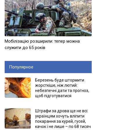
Мобілізацію розширили: тепер можна
служити до 65 років
Популярное
Березень буде штормити
жорсткіше, ніж лютий:
небезпечні дати та прогноз,
щоб підготуватися
Штрафи за дрова ще не всі:
українцям хочуть вліпити
покарання за курей, гусей,
качок і не лише – по 68 тисяч