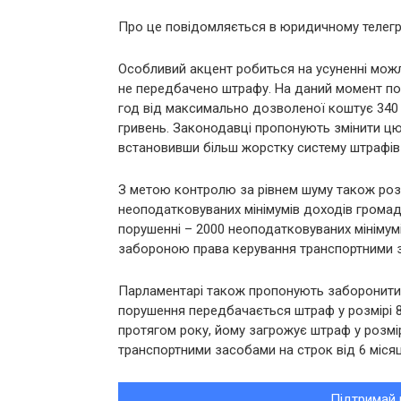
Про це повідомляється в юридичному телегр
Особливий акцент робиться на усуненні можл
не передбачено штрафу. На даний момент по
год від максимально дозволеної коштує 340 
гривень. Законодавці пропонують змінити цю с
встановивши більш жорстку систему штрафів
З метою контролю за рівнем шуму також роз
неоподатковуваних мінімумів доходів громад
порушенні – 2000 неоподатковуваних мінімумі
забороною права керування транспортними за
Парламентарі також пропонують заборонити 
порушення передбачається штраф у розмірі 85
протягом року, йому загрожує штраф у розмі
транспортними засобами на строк від 6 місяц
Підтримай 