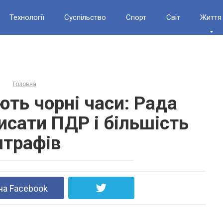
Технології
Суспільство
Спорт
Світ
Життя
Головна
ють чорні часи: Рада
исати ПДР і більшість
трафів
на Facebook