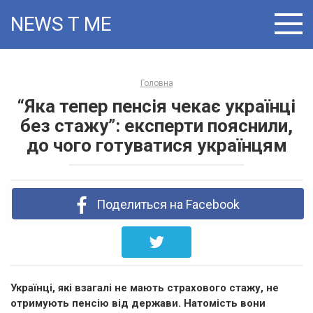
Skip
NEWS T:ME
to
content
Головна
“Яка тепер пенсія чекає українці
без стажу”: експерти пояснили,
до чого готуватися українцям
Поделиться на Facebook
Українці, які взагалі не мають страхового стажу, не
отримують пенсію від держави. Натомість вони