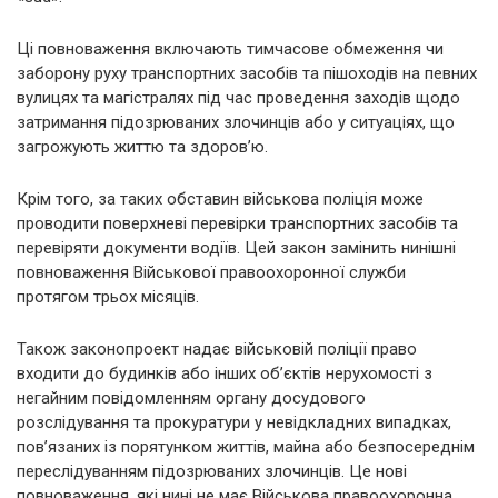
Ці повноваження включають тимчасове обмеження чи
заборону руху транспортних засобів та пішоходів на певних
вулицях та магістралях під час проведення заходів щодо
затримання підозрюваних злочинців або у ситуаціях, що
загрожують життю та здоров’ю.
Крім того, за таких обставин військова поліція може
проводити поверхневі перевірки транспортних засобів та
перевіряти документи водіїв. Цей закон замінить нинішні
повноваження Військової правоохоронної служби
протягом трьох місяців.
Також законопроект надає військовій поліції право
входити до будинків або інших об’єктів нерухомості з
негайним повідомленням органу досудового
розслідування та прокуратури у невідкладних випадках,
пов’язаних із порятунком життів, майна або безпосереднім
переслідуванням підозрюваних злочинців. Це нові
повноваження, які нині не має Військова правоохоронна