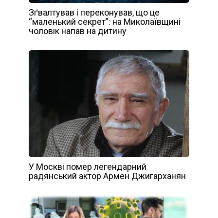
Зґвалтував і переконував, що це
“маленький секрет”: на Миколаївщині
чоловік напав на дитину
У Москві помер легендарний
радянський актор Армен Джигарханян