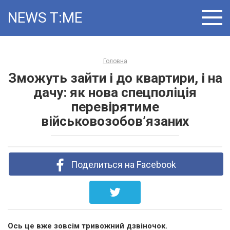
Skip
NEWS T:ME
to
content
Головна
Зможуть зайти і до квартири, і на
дачу: як нова спецполіція
перевірятиме
військовозобов’язаних
Поделиться на Facebook
Ось це вже зовсім тривожний дзвіночок.