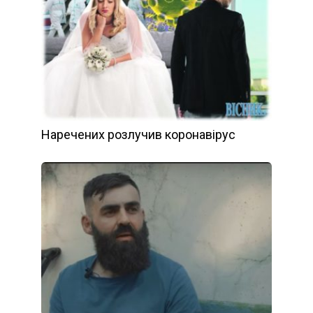
Наречених розлучив коронавірус