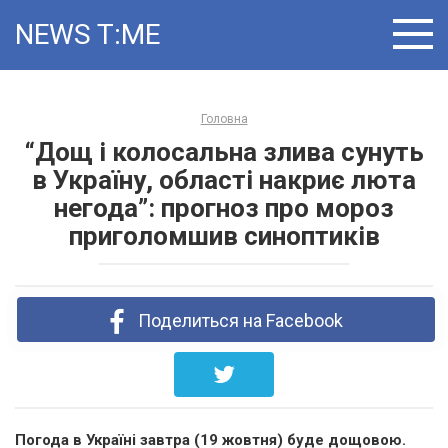
Skip
NEWS T:ME
to
content
Головна
“Дощ і колосальна злива сунуть
в Україну, області накриє люта
негода”: прогноз про мороз
приголомшив синоптиків
Поделиться на Facebook
Погода в Україні завтра (19 жовтня) буде дощовою.