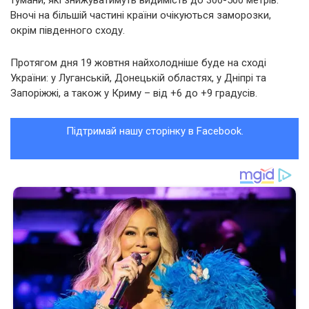
тумани, які знижуватимуть видимість до 300-500 метрів.
Вночі на більшій частині країни очікуються заморозки,
окрім південного сходу.
Протягом дня 19 жовтня найхолодніше буде на сході
України: у Луганській, Донецькій областях, у Дніпрі та
Запоріжжі, а також у Криму – від +6 до +9 градусів.
Підтримай нашу сторінку в Facebook.