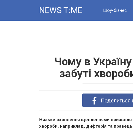
Skip
NEWS T:ME
to
Шоу-бізнес
content
Новини
Чому в Україн
забуті хвороб
Поделиться 
Низьке охоплення щепленнями призвело д
хвороби, наприклад, дифтерія та правець