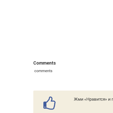
Comments
comments
Жми «Нравится» и п