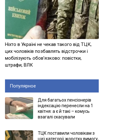
Ніхто в Україні не чекав такого від ТЦК,
цих чоловіків позбавлять відстрочки і
мобілізують обов’язково: повістки,
штрафи, ВЛК
Популярное
Для багатьох пенсіонерів
індексацію перенесли на 1
квітня: а є й такі – комусь
взагалі скасували
ТЦК поставили чоловікам з
цієї категорії жорстку вимогу,