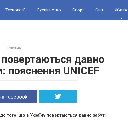
Технології
Суспільство
Спорт
Світ
Життя
Головна
у повертаються давно
и: пояснення UNICEF
на Facebook
о того, що в Україну повертаються давно забуті
.