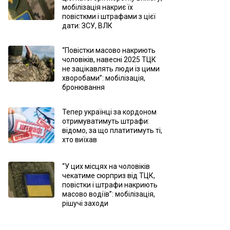
мобілізація накриє їх
повісткми і штрафами з цієї
дати: ЗСУ, ВЛК
“Повістки масово накриють
чоловіків, навесні 2025 ТЦК
не зацікавлять люди із цими
хворобами”: мобілізація,
бронювання
Тепер українці за кордоном
отримуватимуть штрафи:
відомо, за що платитимуть ті,
хто виїхав
“У цих місцях на чоловіків
чекатиме сюрприз від ТЦК,
повістки і штрафи накриють
масово водіїв”: мобілізація,
рішучі заходи