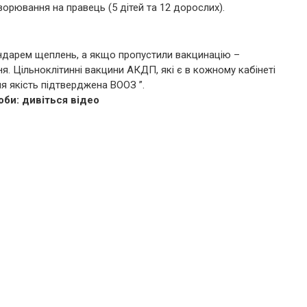
хворювання на правець (5 дітей та 12 дорослих).
ендарем щеплень, а якщо пропустили вакцинацію –
 Цільноклітинні вакцини АКДП, які є в кожному кабінеті
хня якість підтверджена ВООЗ ”.
оби: дивіться відео