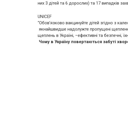
них 3 дітей та 6 дорослих) та 17 випадків за
UNICEF
“Обов’язково вакцинуйте дітей згідно з кал
якнайшвидше надолужте пропущені щеплення.
щеплень в Україні, –ефективні та безпечні, ї
Чому в Україну повертаються забуті хвор