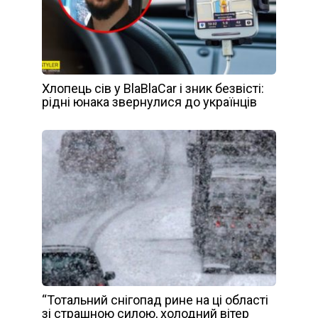
Хлопець сів у BlaBlaCar і зник безвісті:
рідні юнака звернулися до українців
“Тотальний снігопад рине на ці області
зі страшною силою, холодний вітер