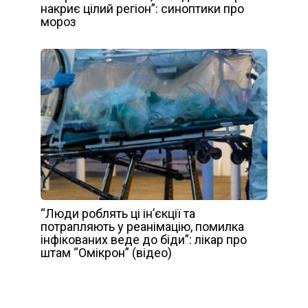
накриє цілий регіон”: синоптики про
мороз
“Люди роблять ці ін’єкції та
потрапляють у реанімацію, помилка
інфікованих веде до біди”: лікар про
штам “Омікрон” (відео)