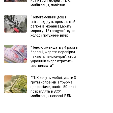
новій групі людей”: ТЦК,
мобілізація, повістки
“Непогамовний дощ і
снігопад ідуть прямо в цей
регіон, в Україні вдарить
мороз у -13 градусів”: суне
холод і потужний вітер
“Пенсію зменшать у 4 рази в
березні, жорсткі перевірки
чекають пенсіонерів”: хто з
українців скоро втратить
свої виплати?
“ТЦК хочуть мобілізувати 3
групи чоловіків із трьома
професіями, навіть 50-річні
потраплять в ЗСУ”:
мобілізація навесні, ВЛК