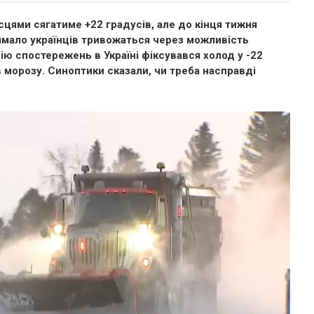
ісцями сягатиме +22 градусів, але до кінця тижня
имало українців тривожаться через можливість
ію спостережень в Україні фіксувався холод у -22
ів морозу. Синоптики сказали, чи треба насправді