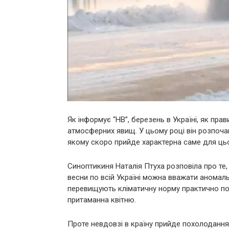
Як інформує “НВ”, березень в Україні, як пр
атмосферних явищ. У цьому році він розпочав
якому скоро прийде характерна саме для цьо
Синоптикиня Наталія Птуха розповіла про те
весни по всій Україні можна вважати аномал
перевищують кліматичну норму практично по в
притаманна квітню.
Проте невдовзі в країну прийде похолодання