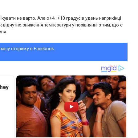
кувати не варто. Але о+4…+10 градусів удень наприкінці
еж відчутне зниження температури у порівнянні з тим, що є
иня.
нашу сторінку в Facebook.