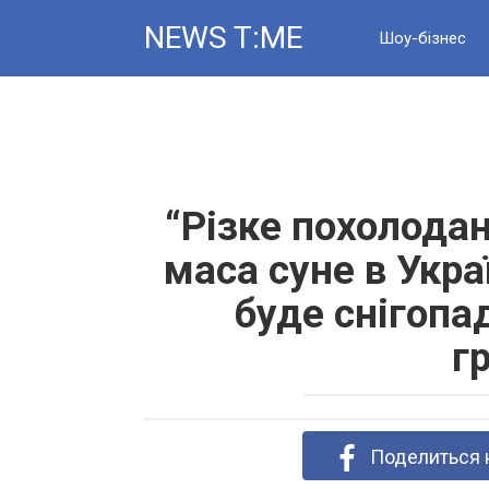
Skip
NEWS T:ME
to
Шоу-бізнес
content
Новини
“Різке похолодан
маса суне в Укра
буде снігопад
г
Поделиться 