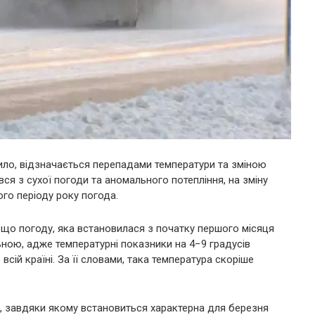
авило, відзначається перепадами температури та зміною
ся з сухої погоди та аномального потепління, на зміну
го періоду року погода.
, що погоду, яка встановилася з початку першого місяця
ьною, адже температурні показники на 4−9 градусів
сій країні. За її словами, така температура скоріше
, завдяки якому встановиться характерна для березня