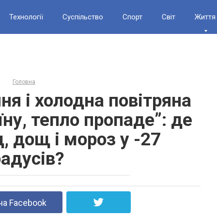
Технології
Суспільство
Спорт
Світ
Життя
Головна
ня і холодна повітряна
їну, тепло пропаде”: де
, дощ і мороз у -27
радусів?
на Facebook