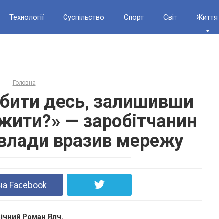
Технології
Суспільство
Спорт
Світ
Життя
Головна
бити десь, залишивши
ижити?» — заробітчанин
влади вразив мережу
на Facebook
річний Роман Ялч.