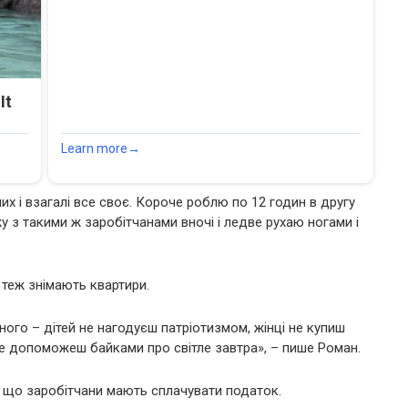
их і взагалі все своє. Короче роблю по 12 годин в другу
джу з такими ж заробітчанами вночі і ледве рухаю ногами і
і теж знімають квартири.
дного – дітей не нагодуєш патріотизмом, жінці не купиш
не допоможеш байками про світле завтра», – пише Роман.
, що заробітчани мають сплачувати податок.