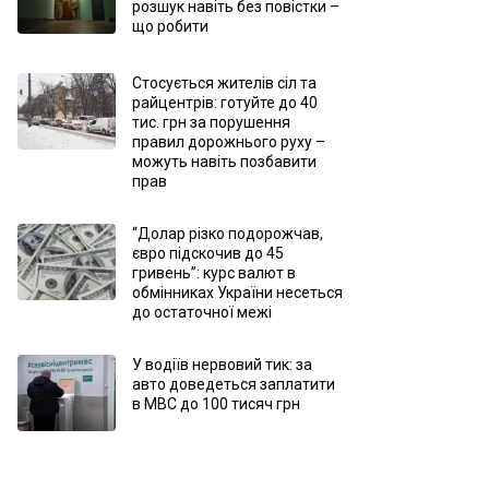
розшук навіть без повістки –
що робити
Стосується жителів сіл та
райцентрів: готуйте до 40
тис. грн за порушення
правил дорожнього руху –
можуть навіть позбавити
прав
“Долар різко подорожчав,
євро підскочив до 45
гривень”: курс валют в
обмінниках України несеться
до остаточної межі
У водіїв нервовий тик: за
авто доведеться заплатити
в МВС до 100 тисяч грн