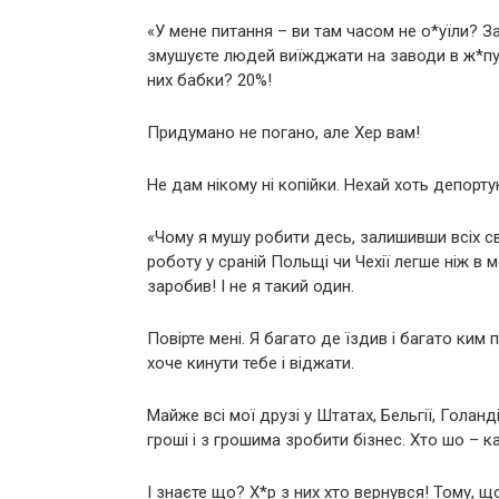
«У мене питання – ви там часом не о*уїли? За
змушуєте людей виїжджати на заводи в ж*пу і
них бабки? 20%!
Придумано не погано, але Хер вам!
Не дам нікому ні копійки. Нехай хоть депорт
«Чому я мушу робити десь, залишивши всіх с
роботу у сраній Польщі чи Чехії легше ніж в 
заробив! І не я такий один.
Повірте мені. Я багато де їздив і багато ки
хоче кинути тебе і віджати.
Майже всі мої друзі у Штатах, Бельгії, Голанд
гроші і з грошима зробити бізнес. Хто шо – 
І знаєте що? Х*р з них хто вернувся! Тому, щ