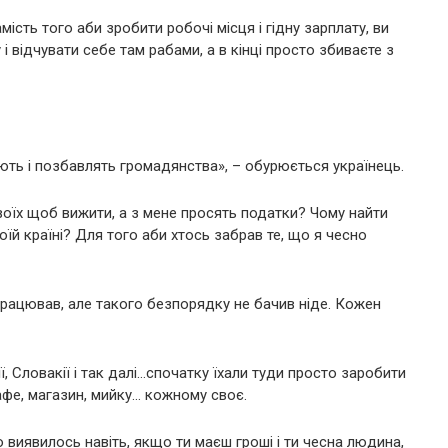
мість того аби зробити робочі місця і гідну зарплату, ви
 відчувати себе там рабами, а в кінці просто збиваєте з
ують і позбавлять громадянства», – обурюється українець.
воїх щоб вижити, а з мене просять податки? Чому найти
моїй країні? Для того аби хтось забрав те, що я чесно
м працював, але такого безпорядку не бачив ніде. Кожен
ії, Словакії і так далі…спочатку їхали туди просто заробити
кафе, магазин, мийку… кожному своє.
о виявилось навіть, якщо ти маєш гроші і ти чесна людина,