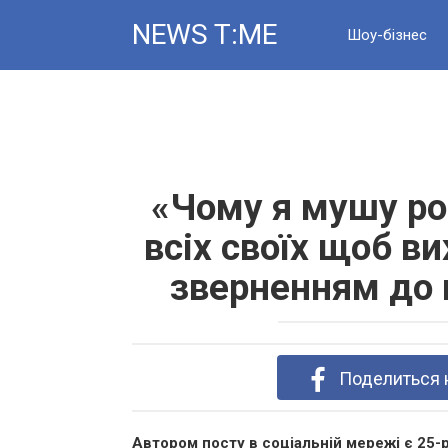
Skip
NEWS T:ME
to
Шоу-бізнес
content
Новини
«Чому я мушу ро
всіх своїх щоб в
зверненням до 
Поделиться 
Автором посту в соціальній мережі є 25-