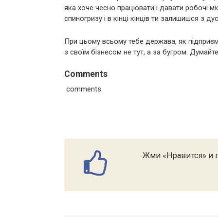
яка хоче чесно працювати і давати робочі міс
спиногризу і в кінці кінців ти залишишся з ду
При цьому всьому тебе держава, як підприємц
з своїм бізнесом не тут, а за бугром. Думай
Comments
comments
Жми «Нравится» и п