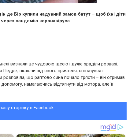
ін де Бір купили надувний замок-батут – щоб їхні діти
 через пандемію коронавіруса.
Анелі визнали це чудовою ідеєю і дуже зраділи розвазі.
 Педре, тікаючи від свого приятеля, спіткнувся і
 розповіла, що раптово сина почало трясти – він отримав
 допомогу, намагаючись відтягнути від мотора, але її
нашу сторінку в Facebook.