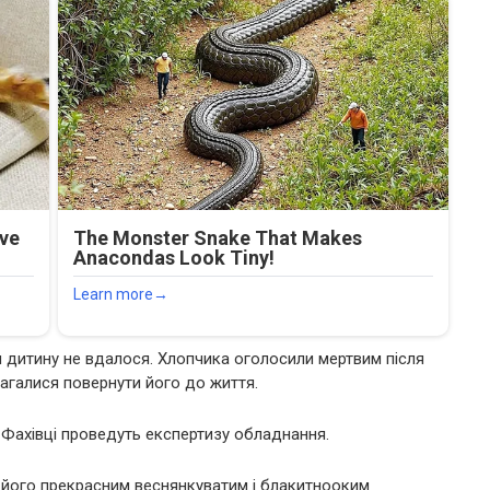
ти дитину не вдалося. Хлопчика оголосили мертвим після
магалися повернути його до життя.
 Фахівці проведуть експертизу обладнання.
 його прекрасним веснянкуватим і блакитнооким