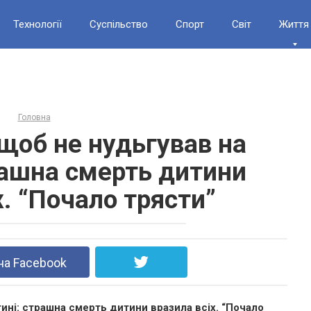
Технології
Суспільство
Спорт
Світ
Життя
Головна
 щоб не нудьгував на
рашна смерть дитини
х. “Почало трясти”
на Facebook
тині: страшна смерть дитини вразила всіх. “Почало