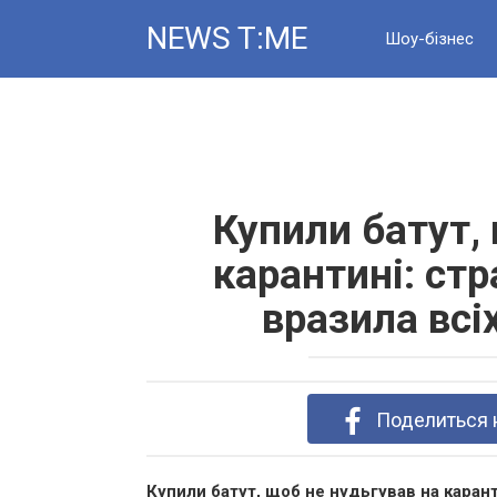
Skip
NEWS T:ME
to
Шоу-бізнес
content
Новини
Купили батут,
карантині: ст
вразила всі
Поделиться 
Купили батут, щоб не нудьгував на каран