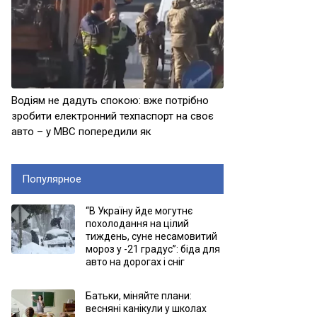
Водіям не дадуть спокою: вже потрібно
зробити електронний техпаспорт на своє
авто – у МВС попередили як
Популярное
“В Україну йде могутнє
похолодання на цілий
тиждень, суне несамовитий
мороз у -21 градус”: біда для
авто на дорогах і сніг
Батьки, міняйте плани:
весняні канікули у школах