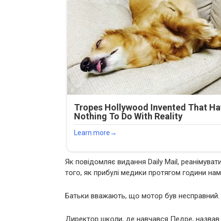
Як повідомляє видання Daily Mail, реанімува
того, як прибулі медики протягом години на
Батьки вважають, що мотор був несправний.
Директор школи, де навчався Педре, назвав