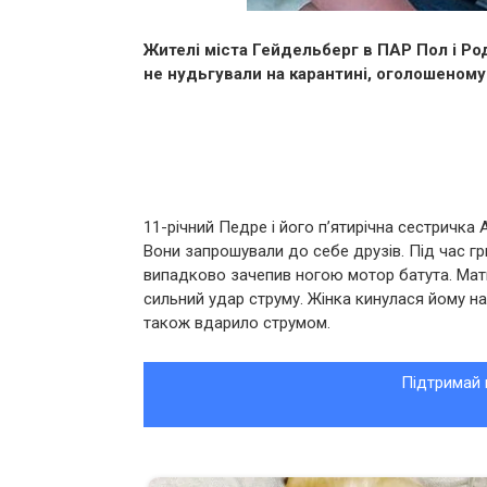
Жителі міста Гейдельберг в ПАР Пол і Род
не нудьгували на карантині, оголошеному
11-річний Педре і його п’ятирічна сестричка 
Вони запрошували до себе друзів. Під час гри
випадково зачепив ногою мотор батута. Мати
сильний удар струму. Жінка кинулася йому на
також вдарило струмом.
Підтримай 