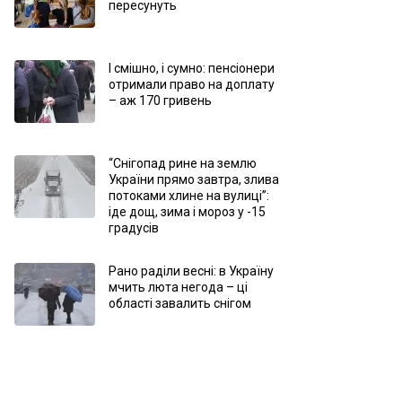
пересунуть
І смішно, і сумно: пенсіонери
отримали право на доплату
– аж 170 гривень
“Снігопад рине на землю
України прямо завтра, злива
потоками хлине на вулиці”:
іде дощ, зима і мороз у -15
градусів
Рано раділи весні: в Україну
мчить люта негода – ці
області завалить снігом