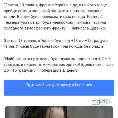
“Завтра, 13 травня, фронт з України піде, а на його місце
прийде антициклон, який підсушить повітря і прожене
опади. Всюди буде переважати суха погода. Картка 2.
Температура повітря буде невисокою – тилова частина
холодного атмосферного фронту”, – написала Діденко.
Завтра, 13 травня, в Україні буде від +13 до +17 градусів
тепла. У Києві буде гарна і сонячна погода, без опадів.
“Найближча ніч у столиці буде дуже холодною, від + 2 + 5
градусів, в околицях можливі заморозки! Вдень потеплішає
до +15 градусів”, – попередила Діденко.
Підтримай нашу сторінку в Facebook.