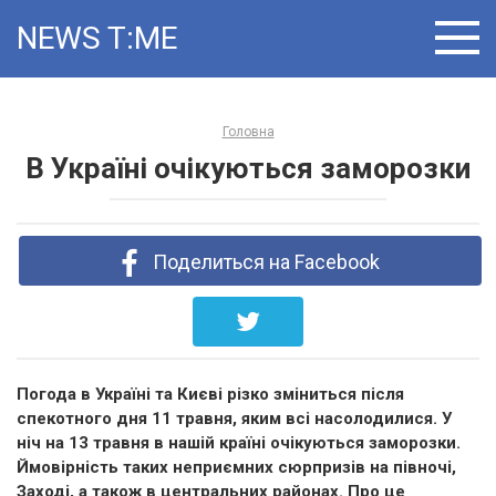
Skip
NEWS T:ME
to
content
Головна
В Україні очікуються заморозки
Поделиться на Facebook
Погода в Україні та Києві різко зміниться після
спекотного дня 11 травня, яким всі насолодилися. У
ніч на 13 травня в нашій країні очікуються заморозки.
Ймовірність таких неприємних сюрпризів на півночі,
Заході, а також в центральних районах. Про це