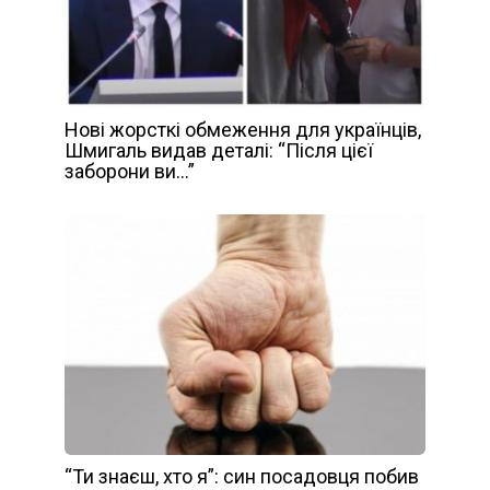
Нові жорсткі обмеження для українців,
Шмигаль видав деталі: “Після цієї
заборони ви…”
“Ти знаєш, хто я”: син посадовця побив