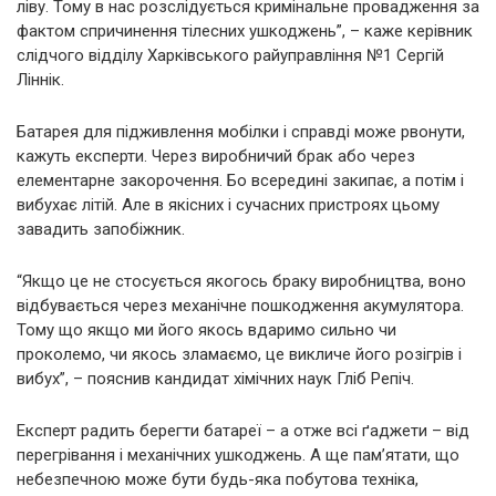
ліву. Тому в нас розслідується кримінальне провадження за
фактом спричинення тілесних ушкоджень”, – каже керівник
слідчого відділу Харківського райуправління №1 Сергій
Ліннік.
Батарея для підживлення мобілки і справді може рвонути,
кажуть експерти. Через виробничий брак або через
елементарне закорочення. Бо всередині закипає, а потім і
вибухає літій. Але в якісних і сучасних пристроях цьому
завадить запобіжник.
“Якщо це не стосується якогось браку виробництва, воно
відбувається через механічне пошкодження акумулятора.
Тому що якщо ми його якось вдаримо сильно чи
проколемо, чи якось зламаємо, це викличе його розігрів і
вибух”, – пояснив кандидат хімічних наук Гліб Репіч.
Експерт радить берегти батареї – а отже всі ґаджети – від
перегрівання і механічних ушкоджень. А ще пам’ятати, що
небезпечною може бути будь-яка побутова техніка,