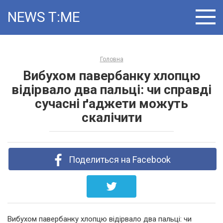
Skip
NEWS T ME
to
content
Головна
Вибухом павербанку хлопцю
відірвало два пальці: чи справді
сучасні ґаджети можуть
скалічити
Поделиться на Facebook
Вибухом павербанку хлопцю відірвало два пальці: чи