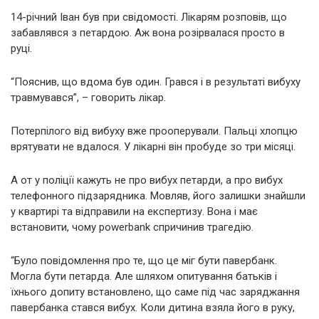
14-річний Іван був при свідомості. Лікарям розповів, що
забавлявся з петардою. Аж вона розірвалася просто в
руці.
“Пояснив, що вдома був один. Грався і в результаті вибуху
травмувався”, – говорить лікар.
Потерпілого від вибуху вже прооперували. Пальці хлопцю
врятувати не вдалося. У лікарні він пробуде зо три місяці.
А от у поліції кажуть не про вибух петарди, а про вибух
телефонного підзарядника. Мовляв, його залишки знайшли
у квартирі та відправили на експертизу. Вона і має
встановити, чому powerbank спричинив трагедію.
“Було повідомлення про те, що це міг бути павербанк.
Могла бути петарда. Але шляхом опитування батьків і
їхнього допиту встановлено, що саме під час заряджання
павербанка стався вибух. Коли дитина взяла його в руку,