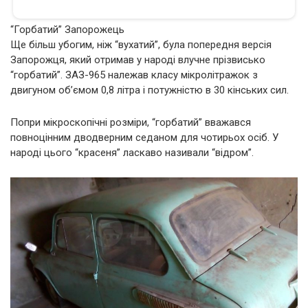
“Горбатий” Запорожець
Ще більш убогим, ніж “вухатий”, була попередня версія
Запорожця, який отримав у народі влучне прізвисько
“горбатий”. ЗАЗ-965 належав класу мікролітражок з
двигуном об’ємом 0,8 літра і потужністю в 30 кінських сил.
Попри мікроскопічні розміри, “горбатий” вважався
повноцінним дводверним седаном для чотирьох осіб. У
народі цього “красеня” ласкаво називали “відром”.