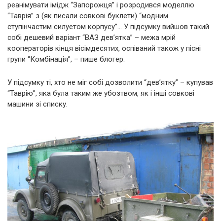
реанімувати імідж “Запорожця” і розродився моделлю
“Таврія” з (як писали совкові буклети) “модним
ступінчастим силуетом корпусу”… У підсумку вийшов такий
собі дешевий варіант “ВАЗ дев’ятка” – межа мрій
кооператорів кінця вісімдесятих, оспіваний також у пісні
групи “Комбінація”, – пише блогер.
У підсумку ті, хто не міг собі дозволити “дев’ятку” – купував
“Таврію”, яка була таким же убозтвом, як і інші совкові
машини зі списку.