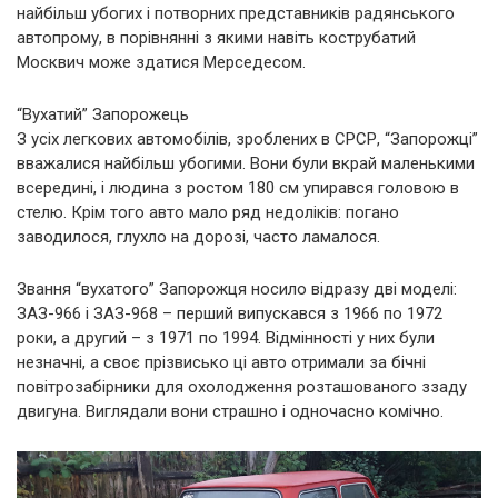
найбільш убогих і потворних представників радянського
автопрому, в порівнянні з якими навіть кострубатий
Москвич може здатися Мерседесом.
“Вухатий” Запорожець
З усіх легкових автомобілів, зроблених в СРСР, “Запорожці”
вважалися найбільш убогими. Вони були вкрай маленькими
всередині, і людина з ростом 180 см упирався головою в
стелю. Крім того авто мало ряд недоліків: погано
заводилося, глухло на дорозі, часто ламалося.
Звання “вухатого” Запорожця носило відразу дві моделі:
ЗАЗ-966 і ЗАЗ-968 – перший випускався з 1966 по 1972
роки, а другий – з 1971 по 1994. Відмінності у них були
незначні, а своє прізвисько ці авто отримали за бічні
повітрозабірники для охолодження розташованого ззаду
двигуна. Виглядали вони страшно і одночасно комічно.