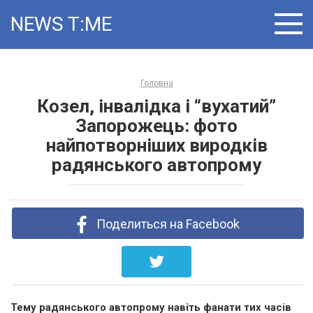
Skip
NEWS T:ME
to
content
Головна
Козел, інвалідка і “вухатий”
Запорожець: фото
найпотворніших виродків
радянського автопрому
Поделиться на Facebook
Тему радянського автопрому навіть фанати тих часів