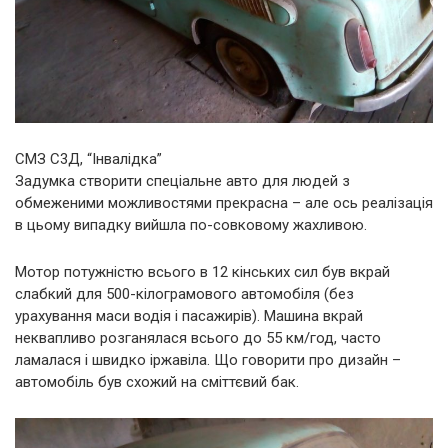
СМЗ С3Д, “Інвалідка”
Задумка створити спеціальне авто для людей з
обмеженими можливостями прекрасна – але ось реалізація
в цьому випадку вийшла по-совковому жахливою.
Мотор потужністю всього в 12 кінських сил був вкрай
слабкий для 500-кілограмового автомобіля (без
урахування маси водія і пасажирів). Машина вкрай
неквапливо розганялася всього до 55 км/год, часто
ламалася і швидко іржавіла. Що говорити про дизайн –
автомобіль був схожий на сміттєвий бак.