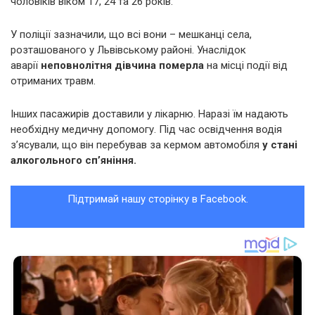
чоловіків віком 17, 24 та 26 років.
У поліції зазначили, що всі вони – мешканці села,
розташованого у Львівському районі. Унаслідок
аварії
неповнолітня дівчина померла
на місці події від
отриманих травм.
Інших пасажирів доставили у лікарню. Наразі їм надають
необхідну медичну допомогу. Під час освідчення водія
з’ясували, що він перебував за кермом автомобіля
у стані
алкогольного сп’яніння.
Підтримай нашу сторінку в Facebook.