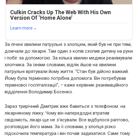
За лічені хвилини патрульні з хлопцем, який був не при тямі,
домчали до лікарні. Там один з копів схопив дитину на руки
і побіг за допомогою. За кілька хвилин медики реанімували
хлопчика. За їхніми словами, відлік йшов на хвилини:
патрульні врятували йому життя. “Стан був дійсно важкий.
Йому була терміново потрібна допомога. Він потребував
термінової госпіталізації”, – каже керівник реанімаційного
відділення Володимир Босенко.
Зараз трирічний Дмитрик вже бавиться з телефоном на
лікарняному ліжку. Чому він напередодні втратив
свідомість, лікарі ще не з’ясували. Все відбулося раптово,
розповідає його мама. За її словами, у хлопця різко
підскочила температура і він почав задихатися. Саме тому