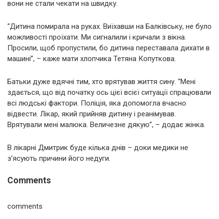
вони не стали чекати на швидку.
“Дитина помирала на руках. Виїхавши на Балківську, не було
можливості проїхати. Ми сигналили і кричали з вікна.
Просили, щоб пропустили, бо дитина переставала дихати в
машині”, – каже мати хлопчика Тетяна Копуткова.
Батьки дуже вдячні тим, хто врятував життя сину. “Мені
здається, що від початку ось цієї всієї ситуації спрацювали
всі людські фактори. Поліція, яка допомогла вчасно
відвести. Лікар, який прийняв дитину і реанімував.
Врятували мені малюка. Величезне дякую”, – додає жінка.
В лікарні Дмитрик буде кілька днів – доки медики не
з’ясують причини його недуги.
Comments
comments