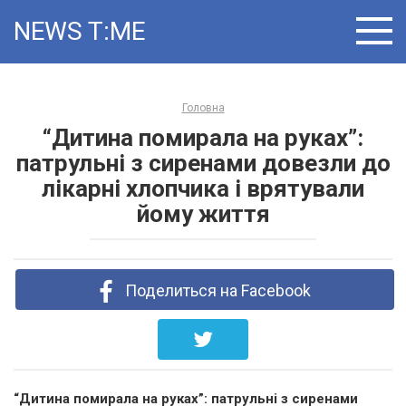
Skip
NEWS T:ME
to
content
Головна
“Дитина помирала на руках”:
патрульні з сиренами довезли до
лікарні хлопчика і врятували
йому життя
Поделиться на Facebook
“Дитина помирала на руках”: патрульні з сиренами