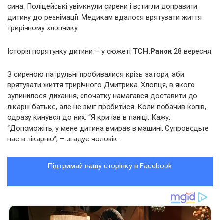
сина. Поліцейські увімкнули сирени і встигли доправити
дитину до реанімації. Медикам вдалося врятувати життя
трирічному хлопчику.
Історія порятунку дитини – у сюжеті
ТСН.Ранок
28 вересня.
З сиреною патрульні пробивалися крізь затори, аби
врятувати життя трирічного Дмитрика. Хлопця, в якого
зупинилося дихання, спочатку намагався доставити до
лікарні батько, але не зміг пробитися. Коли побачив копів,
одразу кинувся до них. “Я кричав в паніці. Кажу:
“Допоможіть, у мене дитина вмирає в машині. Супроводьте
нас в лікарню”, – згадує чоловік.
Підтримай нашу сторінку в Facebook.