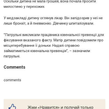
Оскільки дитина не мала грошей, вона почала просити
милостиню у перехожих.
У медзакладі дитину оглянув лікар. Він запідозрив у неї не
лише бронхіт, а й пневмонію. Дівчинку шпиталізували.
“Патрульні викликали працівника ювенальної превенції для
фіксування вказаного факту. Матір дитини повідомили про
місцеперебування її доньки. Надалі справою
займатиметься ювенальна превенція”, – зазначили
патрульні.
Comments
comments
Жми «Нравится» и получай только