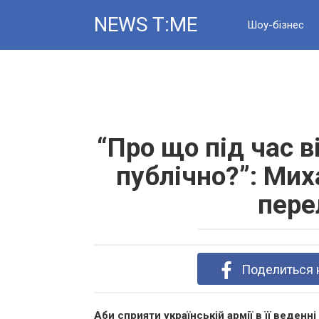
Skip
NEWS T:ME
to
Шоу-бізнес
content
Новини
“Про що під час 
публічно?”: Ми
пере
Поделиться 
Аби сприяти українській армії в її веденн