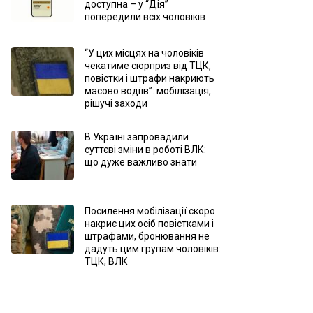
доступна – у “Дія”
попередили всіх чоловіків
“У цих місцях на чоловіків
чекатиме сюрприз від ТЦК,
повістки і штрафи накриють
масово водіїв”: мобілізація,
рішучі заходи
В Україні запровадили
суттєві зміни в роботі ВЛК:
що дуже важливо знати
Посилення мобілізації скоро
накриє цих осіб повістками і
штрафами, бронювання не
дадуть цим групам чоловіків:
ТЦК, ВЛК