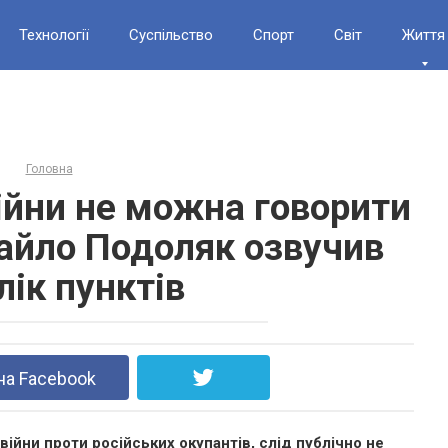
Технології
Суспільство
Спорт
Світ
Життя
Головна
війни не можна говорити
хайло Подоляк озвучив
лік пунктів
на Facebook
і війни проти російських окупантів, слід публічно не