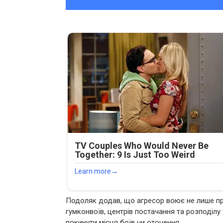
Подоляк додав, що агресор воює не лише прот
гумконвоїв, центрів постачання та розподілу х
покинути місця боїв чи оточення.