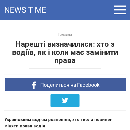
Skip
NEWS T:ME
to
content
Головна
Нарешті визначилися: хто з
водіїв, як і коли має замінити
права
Поделиться на Facebook
Українським водіям розповіли, хто і коли повинен
міняти права водія