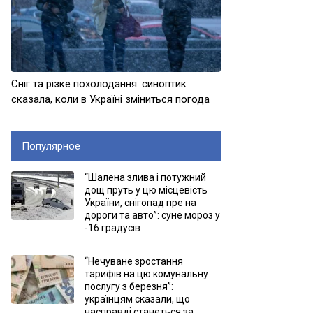
Сніг та різке похолодання: синоптик
сказала, коли в Україні зміниться погода
Популярное
“Шалена злива і потужний
дощ пруть у цю місцевість
України, снігопад пре на
дороги та авто”: суне мороз у
-16 градусів
“Нечуване зростання
тарифів на цю комунальну
послугу з березня”:
українцям сказали, що
насправді станеться за