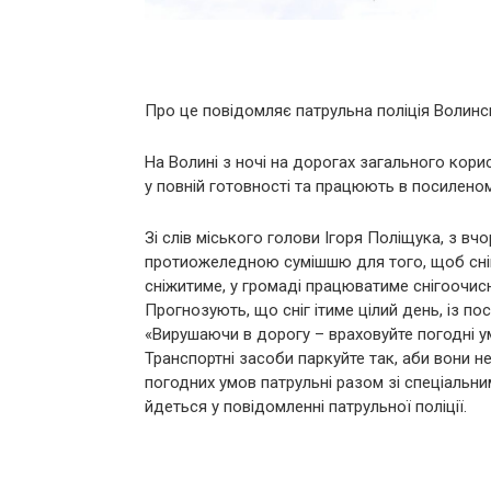
Про це повідомляє патрульна поліція Волинсь
На Волині з ночі на дорогах загального кори
у повній готовності та працюють в посиленом
Зі слів міського голови Ігоря Поліщука, з в
протиожеледною сумішшю для того, щоб сніг т
сніжитиме, у громаді працюватиме снігоочисн
Прогнозують, що сніг ітиме цілий день, із пос
«Вирушаючи в дорогу – враховуйте погодні у
Транспортні засоби паркуйте так, аби вони н
погодних умов патрульні разом зі спеціальн
йдеться у повідомленні патрульної поліції.