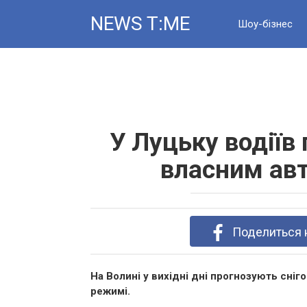
Skip
NEWS T:ME
to
Шоу-бізнес
content
Новини
У Луцьку водіїв
власним авт
Поделиться 
На Волині у вихідні дні прогнозують сні
режимі.