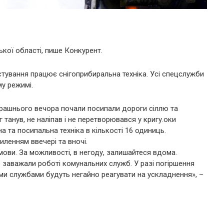
кої області, пише Конкурент.
стування працює снігоприбиральна техніка. Усі спецслужби
у режимі.
чорашнього вечора почали посипали дороги сіллю та
анув, не наліпав і не перетворювався у кригу.оки
а та посипальна техніка в кількості 16 одиниць.
иленням ввечері та вночі.
мови. За можливості, в негоду, залишайтеся вдома.
е заважали роботі комунальних служб. У разі погіршення
ими службами будуть негайно реагувати на ускладнення», –