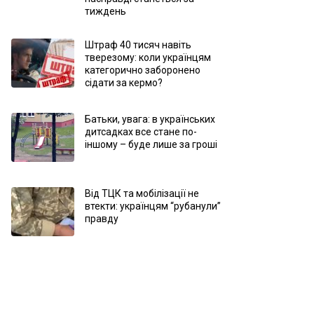
тиждень
Штраф 40 тисяч навіть
тверезому: коли українцям
категорично заборонено
сідати за кермо?
Батьки, увага: в українських
дитсадках все стане по-
іншому – буде лише за гроші
Від ТЦК та мобілізації не
втекти: українцям “рубанули”
правду