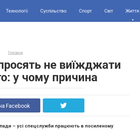
Технології
Суспільство
Спорт
Світ
Життя
Головна
 просять не виїжджати
о: у чому причина
на Facebook
гопади – усі спецслужби працюють в посиленому