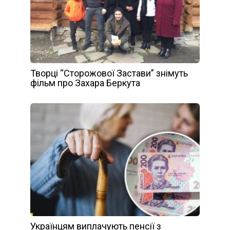
Творці “Сторожової Застави” знімуть
фільм про Захара Беркута
Українцям виплачують пенсії з