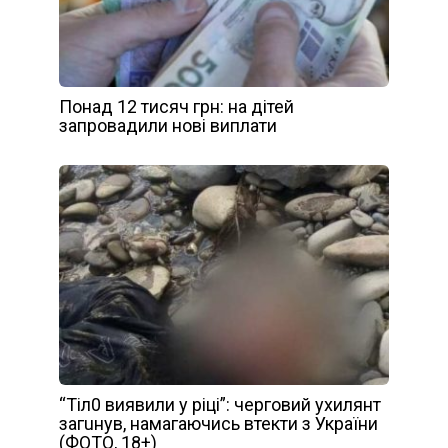
Понад 12 тисяч грн: на дітей
запровадили нові виплати
“Тіл0 виявили у ріці”: черговий ухилянт
загuнув, намагаючись втекти з України
(ФОТО, 18+)