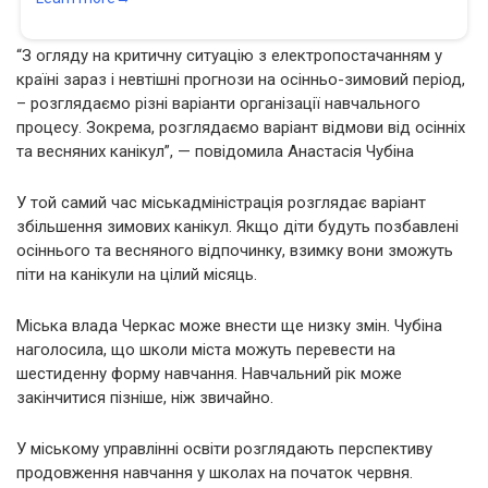
“З огляду на критичну ситуацію з електропостачанням у
країні зараз і невтішні прогнози на осінньо-зимовий період,
– розглядаємо різні варіанти організації навчального
процесу. Зокрема, розглядаємо варіант відмови від осінніх
та весняних канікул”, — повідомила Анастасія Чубіна
У той самий час міськадміністрація розглядає варіант
збільшення зимових канікул. Якщо діти будуть позбавлені
осіннього та весняного відпочинку, взимку вони зможуть
піти на канікули на цілий місяць.
Міська влада Черкас може внести ще низку змін. Чубіна
наголосила, що школи міста можуть перевести на
шестиденну форму навчання. Навчальний рік може
закінчитися пізніше, ніж звичайно.
У міському управлінні освіти розглядають перспективу
продовження навчання у школах на початок червня.