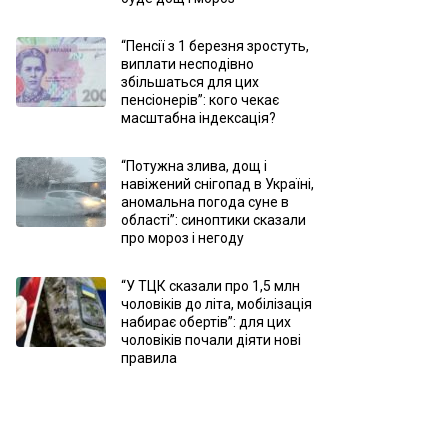
“Пенсії з 1 березня зростуть,
виплати несподівно
збільшаться для цих
пенсіонерів”: кого чекає
масштабна індексація?
“Потужна злива, дощ і
навіжений снігопад в Україні,
аномальна погода суне в
області”: синоптики сказали
про мороз і негоду
“У ТЦК сказали про 1,5 млн
чоловіків до літа, мобілізація
набирає обертів”: для цих
чоловіків почали діяти нові
правила