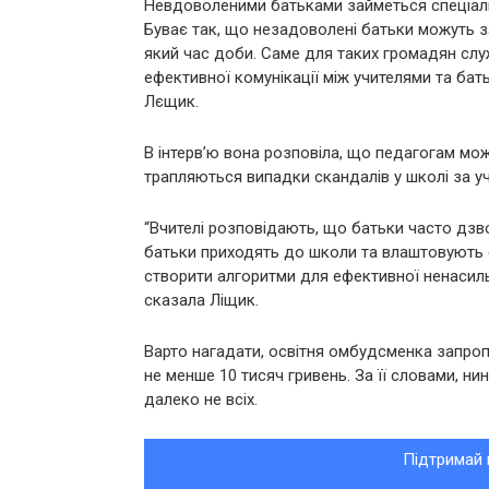
Невдоволеними батьками займеться спеціал
Буває так, що незадоволені батьки можуть з
який час доби. Саме для таких громадян слу
ефективної комунікації між учителями та бат
Лєщик.
В інтерв’ю вона розповіла, що педагогам можу
трапляються випадки скандалів у школі за уч
“Вчителі розповідають, що батьки часто дзвон
батьки приходять до школи та влаштовують 
створити алгоритми для ефективної ненасильн
сказала Ліщик.
Варто нагадати, освітня омбудсменка запроп
не менше 10 тисяч гривень. За її словами, н
далеко не всіх.
Підтримай 