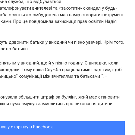
ьна служба, що відбувається
ателефонувати вчителеві та «закотити» скандал у будь-
жба освітнього омбудсмена має намір створити інструмент
ьками. Про це повідомила захисниця прав освітян Надія
ть дзвонити батьки у вихідний чи пізно увечері. Крім того,
астю батьків.
ять їм у вихідний, ще й у пізню годину. Є випадки, коли
скандали. Тому наша Служба працюватиме і над тим, щоб
ицької комунікації між вчителями та батьками “, –
онувала збільшити штраф за буллінг, який має становити
инішня сума змушує замислитись про виховання дитини
нашу сторінку в Facebook.