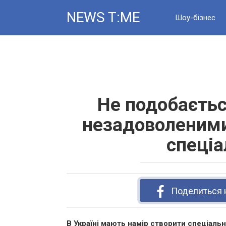
Skip
NEWS T:ME
to
Шоу-бізнес
content
Новини
Не подобаєтьс
незадоволеними
спеціа
Поделиться 
В Україні мають намір створити спеціаль