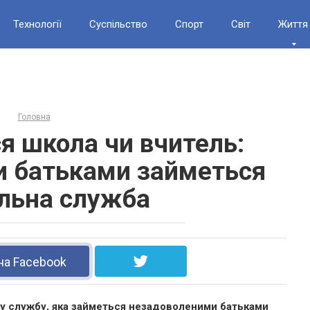
Технології
Суспільство
Спорт
Світ
Життя
Головна
я школа чи вчитель:
 батьками займеться
льна служба
на Facebook
ну службу, яка займеться незадоволеними батьками