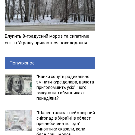
Влупить 8-градусний мороз та сипатиме
сніг: в Україну вривається похолодання
Популярное
“Банки хочуть радикально
змінити курс долара, валюта
приголомшить усіх”: чого
очікувати в обмінниках з
понеділка?
“Шалена злива і неймовірний
снігопад в Україні, в області
пре небачена погода”:
синоптики сказали, коли
буде дощ і мороз