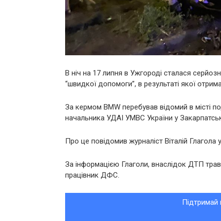
В ніч на 17 липня в Ужгороді сталася серйо
“швидкої допомоги”, в результаті якої отрим
За кермом BMW перебував відомий в місті по
начальника УДАІ УМВС України у Закарпатськ
Про це повідомив журналіст Віталій Глагола 
За інформацією Глаголи, внаслідок ДТП трав
працівник ДФС.
Підтримай 