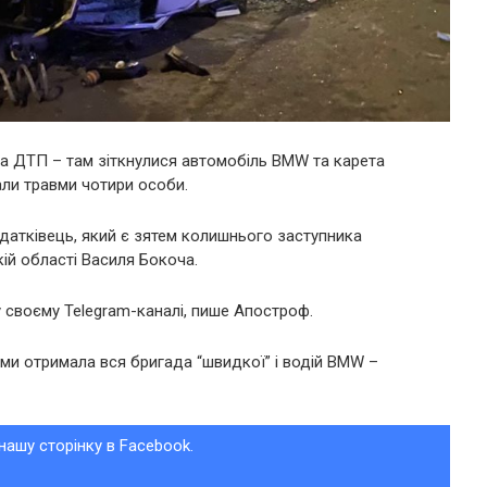
зна ДТП – там зіткнулися автомобіль BMW та карета
али травми чотири особи.
датківець, який є зятем колишнього заступника
ій області Василя Бокоча.
у своєму Telegram-каналі, пише Апостроф.
ми отримала вся бригада “швидкої” і водій BMW –
нашу сторінку в Facebook.