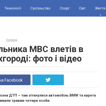
Технології
Суспільство
Спорт
Світ
Життя
Головна
льника МВС влетів в
городі: фото і відео
на Facebook
рйозна ДТП – там зіткнулися автомобіль BMW та карета
римали травми чотири особи.