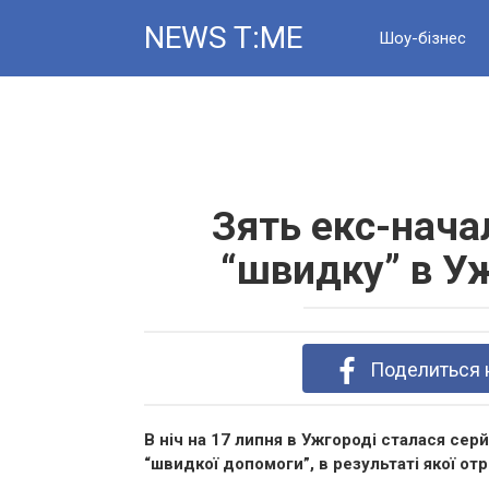
Skip
NEWS T:ME
to
Шоу-бізнес
content
Новини
Зять екс-нача
“швидку” в Уж
Поделиться 
В ніч на 17 липня в Ужгороді сталася се
“швидкої допомоги”, в результаті якої от