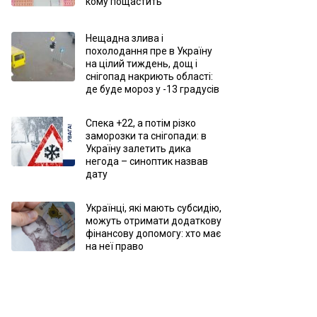
кому пощастить
Нещадна злива і
похолодання пре в Україну
на цілий тиждень, дощ і
снігопад накриють області:
де буде мороз у -13 градусів
Спека +22, а потім різко
заморозки та снігопади: в
Україну залетить дика
негода – синоптик назвав
дату
Українці, які мають субсидію,
можуть отримати додаткову
фінансову допомогу: хто має
на неї право