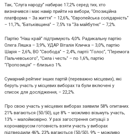
Так, “Слуга народу” набирає 17,2% серед тих, хто
визначився і має намір прийти на вибори, “Опозиційна
платформа – За життя” – 12,6%, “Європейська солідарність”
– 11,7%, “Батьківщина” – 7,5% та “За майбутнє” – 7,2%.
Партію “Наш край” підтримують 4,0%. Радикальну партію
Олега Ляшка – 3,9%, УДАР Віталія Кличка – 3,0%, партію
Шарія – 2,6%, ВО “Свобода” – 2,4%, партії “Голос”, “Перемога
Пальчевського”, “Сила і честь” – по 1,6%, партію
“Пропозиція” – близько 1%.
Сумарний рейтинг інших партій (переважно місцевих), які
беруть участь у місцевих виборах та були включені у
список для дослідження, – 22,2%.
Про свою участь у місцевих виборах заявили 58% опитаних.
21% вагаються (50/50), ще 8% – можливо візьмуть участь,
13% – малоймовірно. У разі загострення ситуації з
коронавірусом готовність взяти участь у виборах
підтвердили 46%, 23% вагаються (50/50), 9% – можливо