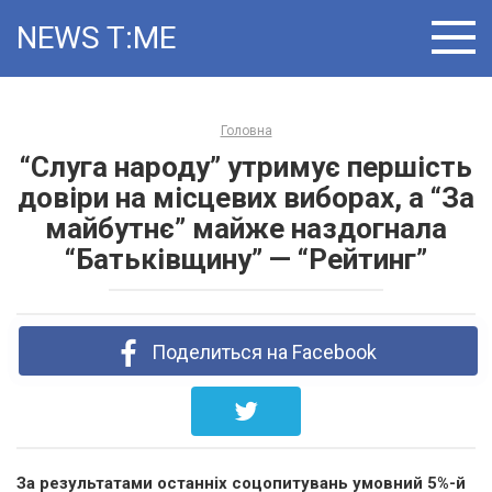
Skip
NEWS T:ME
to
content
Головна
“Слуга народу” утримує першість
довіри на місцевих виборах, а “За
майбутнє” майже наздогнала
“Батьківщину” — “Рейтинг”
Поделиться на Facebook
За результатами останніх соцопитувань умовний 5%-й