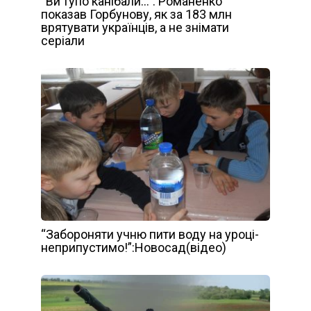
“Ви тупо канібали…”: Романенко
показав Горбунову, як за 183 млн
врятувати українців, а не знімати
серіали
“Забороняти учню пити воду на уроці-
неприпустимо!”:Новосад(відео)