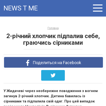
Skip
NEWS T:ME
to
content
Головна
2-річний хлопчик підпалив себе,
граючись сірниками
Поделиться на Facebook
У Жидачеві через необережне поводження з вогнем
загинув 2-річний хлопчик. Дитина бавилась із
сірниками та підпалила свій одяг. Про цей випадок