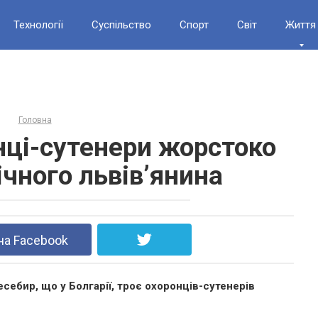
Технології
Суспільство
Спорт
Світ
Життя
Головна
онці-сутенери жорстоко
ічного львів’янина
на Facebook
есебир, що у Болгарії, троє охоронців-сутенерів