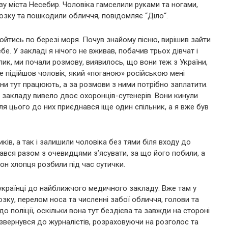
у міста Несебир. Чоловіка гамселили руками та ногами,
озку та пошкодили обличчя, повідомляє “Діло“.
ройтись по березі моря. Почув знайому пісню, вирішив зайти
ебе. У закладі я нічого не вживав, побачив трьох дівчат і
лик, ми почали розмову, виявилось, що вони теж з України,
е підійшов чоловік, який «поганою» російською мені
они тут працюють, а за розмови з ними потрібно заплатити.
 з закладу вивело двоє охоронців-сутенерів. Вони кинули
я цього до них приєднався іще один спільник, а я вже був
ків, а так і залишили чоловіка без тями біля входу до
ався разом з очевидцями з’ясувати, за що його побили, а
он хлопця розбили під час сутички.
 українці до найближчого медичного закладу. Вже там у
озку, перелом носа та численні забої обличчя, голови та
о поліції, оскільки вона тут бездієва та завжди на стороні
р звернувся до журналістів, розраховуючи на розголос та