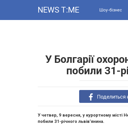
Skip
NEWS T:ME
to
Шоу-бізнес
content
Новини
У Болгарії охор
побили 31-р
Поделиться 
У четвер, 9 вересня, у курортному місті Н
побили 31-річного львів’янина.