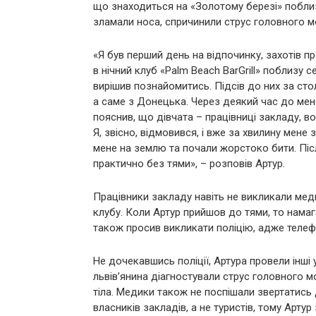
що знаходиться на «Золотому березі» поблиз
зламали носа, спричинили струс головного м
«Я був перший день на відпочинку, захотів п
в нічний клуб «Palm Beach BarGrill» поблизу с
вирішив познайомитись. Підсів до них за сто
а саме з Донецька. Через деякий час до мен
пояснив, що дівчата – працівниці закладу, в
Я, звісно, відмовився, і вже за хвилину мене
мене на землю та почали жорстоко бити. Післ
практично без тями», – розповів Артур.
Працівники закладу навіть не викликали меди
клубу. Коли Артур прийшов до тями, то намаг
також просив викликати поліцію, адже телеф
Не дочекавшись поліції, Артура провели інші
львів’янина діагностували струс головного м
тіла. Медики також не поспішали звертатись д
власників закладів, а не туристів, тому Арту