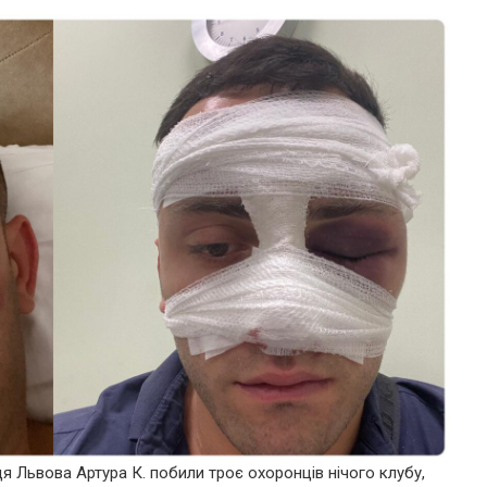
я Львова Артура К. побили троє охоронців нічого клубу,