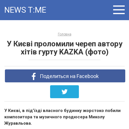
Skip
NEWS T:ME
to
content
Головна
У Києві проломили череп автору
хітів гурту KAZKA (фото)
Поделиться на Facebook
У Києві, в під’їзді власного будинку жорстоко побили
композитора та музичного продюсера Миколу
Журавльова.