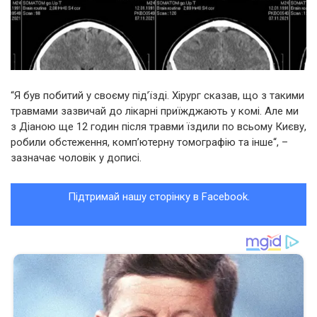
“Я був побитий у своєму під’їзді. Хірург сказав, що з такими
травмами зазвичай до лікарні приїжджають у комі. Але ми
з Діаною ще 12 годин після травми їздили по всьому Києву,
робили обстеження, комп’ютерну томографію та інше“, –
зазначає чоловік у дописі.
Підтримай нашу сторінку в Facebook.