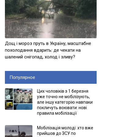
Дощ і мороз пруть в Україну, масштабне
похолодання вдарить: де чекати на
шалений снігопад, холод і зливу?
Популярное
Цих чоловіків з 1 березня
уже точно не мобілізують,
але іншу категорію навпаки
покличуть воювати: нові
правила мобілізації
Мобілізація молоді: хто вже
прийшов до ЗСУ по