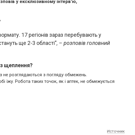
зповів у ексклюзивному інтерв’ю,
?
ормату. 17 регіонів зараз перебувають у
стануть ще 2-3 області”
, – розповів головний
ез щеплення?
аз не розглядаються з погляду обмежень.
і їжу. Робота таких точок, як і аптек, не обмежується
Источник