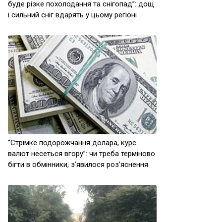
буде різке похолодання та снігопад”: дощ
і сильний сніг вдарять у цьому регіоні
“Стрімке подорожчання долара, курс
валют несеться вгору”: чи треба терміново
бігти в обмінники, з’явилося роз’яснення