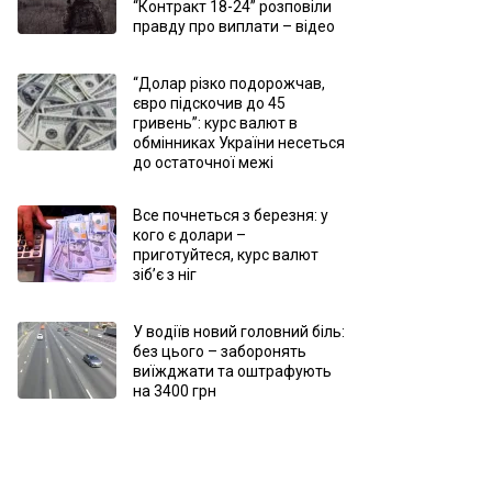
“Контракт 18-24” розповіли
правду про виплати – відео
“Долар різко подорожчав,
євро підскочив до 45
гривень”: курс валют в
обмінниках України несеться
до остаточної межі
Все почнеться з березня: у
кого є долари –
приготуйтеся, курс валют
зіб’є з ніг
У водіїв новий головний біль:
без цього – заборонять
виїжджати та оштрафують
на 3400 грн