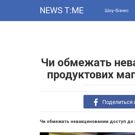
Skip
NEWS T:ME
to
Шоу-бізнес
content
Новини
Чи обмежать нев
продуктових маг
Поделиться 
Чи обмежать невакцинованим доступ до п