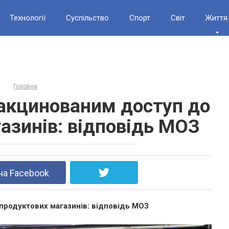
Технології
Суспільство
Спорт
Світ
Життя
Головна
акцинованим доступ до
азинів: відповідь МОЗ
на Facebook
родуктових магазинів: відповідь МОЗ