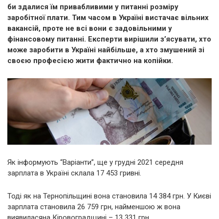
би здалися їм привабливими у питанні розміру
заробітної плати. Тим часом в Україні вистачає вільних
вакансій, проте не всі вони є задовільними у
фінансовому питанні. Експерти вирішили з’ясувати, хто
може заробити в Україні найбільше, а хто змушений зі
своєю професією жити фактично на копійки.
Як інформують “Варіанти”, ще у грудні 2021 середня
зарплата в Україні склала 17 453 гривні.
Тоді як на Тернопільщині вона становила 14 384 грн. У Києві
зарплата становила 26 759 грн, найменшою ж вона
виявиласяна Кіровоградщині – 13 331 грн.