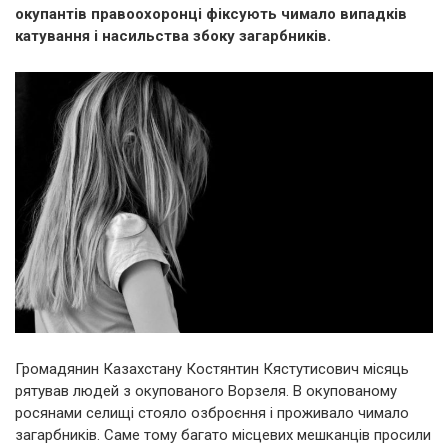
окупантів правоохоронці фіксують чимало випадків
катування і насильства збоку загарбників.
Громадянин Казахстану Костянтин Кястутисович місяць
рятував людей з окупованого Ворзеля. В окупованому
росянами селищі стояло озброєння і проживало чимало
загарбників. Саме тому багато місцевих мешканців просили