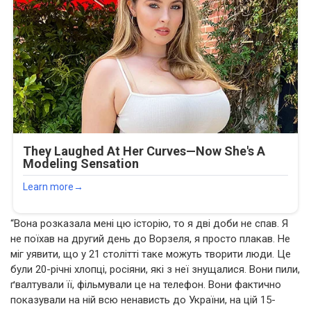
“Вона розказала мені цю історію, то я дві доби не спав. Я
не поїхав на другий день до Ворзеля, я просто плакав. Не
міг уявити, що у 21 столітті таке можуть творити люди. Це
були 20-річні хлопці, росіяни, які з неї знущалися. Вони пили,
ґвалтували її, фільмували це на телефон. Вони фактично
показували на ній всю ненависть до України, на цій 15-