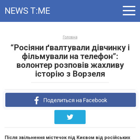
Skip
NEWS T:ME
to
content
Головна
“Росіяни ґвалтували дівчинку і
фільмували на телефон”:
волонтер розповів жахливу
історію з Ворзеля
Поделиться на Facebook
Після звільнення містечок під Києвом від російських