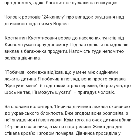
про допмогу, адже багатьох не пускали на евакуацію.
Чоловік розповів “24 каналу” про випадок знущання над
дівчинкою-підлітком у Ворзелі.
Костянтин Кястутисович возив до населених пунктів під
Києвом гуманітарну допомогу. Під час однієї з поїздок він
виклав з багажника продукти. Натомість туди непомітно
залізла дівчинка.
“Побачив, коли вже від’їхав, що у мене між сидіннями
лежить дитина. Я побачив її погляд, вона просто сказала:
“Врятуйте мене”. Я тоді такий страх пережив, бо розумів, що
щось не так, і її можуть шукати”, – пригадує чоловік.
За словами волонтера, 15-річна дівчинка лежала схованою
до українського блокпоста. Вже згодом вона розповіла: з
неї знущалися і ґвалтували. Крім того, на очах дитини вбили
14-річного хлопчика, а матір підстрелили. Жінка два дні
стікала кров’ю і згодом померла. Дівчинка просиділа у