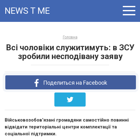
Skip
NEWS T:ME
to
content
Головна
Всі чоловіки служитимуть: в ЗСУ
зробили несподівану заяву
Поделиться на Facebook
Військовозобов’язані громадяни самостійно повинні
відвідати територіальні центри комплектації та
соціальної підтримки.