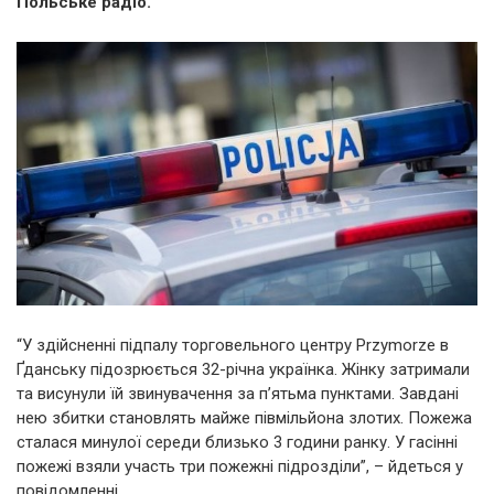
Польське радіо.
“У здійсненні підпалу торговельного центру Przymorze в
Ґданську підозрюється 32-річна українка. Жінку затримали
та висунули їй звинувачення за п’ятьма пунктами. Завдані
нею збитки становлять майже півмільйона злотих. Пожежа
сталася минулої середи близько 3 години ранку. У гасінні
пожежі взяли участь три пожежні підрозділи”, – йдеться у
повідомленні.