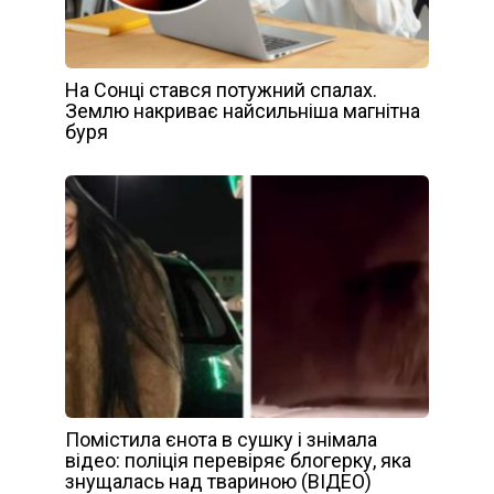
На Сонці стався потужний спалах.
Землю накриває найсильніша магнітна
буря
Помістила єнота в сушку і знімала
відео: поліція перевіряє блогерку, яка
знущалась над твариною (ВІДЕО)