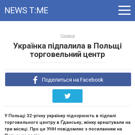
Skip
NEWS T:ME
to
content
Головна
Українка підпалила в Польщі
торговельний центр
Поделиться на Facebook
У Польщі 32-річну українку підозрюють в підпалі
торговельного центру в Ґданську, жінку арештували на
три місяці. Про це УНН повідомляє з посиланням на