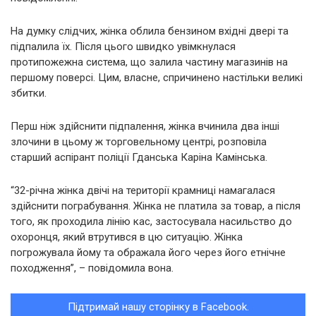
На думку слідчих, жінка облила бензином вхідні двері та
підпалила їх. Після цього швидко увімкнулася
протипожежна система, що залила частину магазинів на
першому поверсі. Цим, власне, спричинено настільки великі
збитки.
Перш ніж здійснити підпалення, жінка вчинила два інші
злочини в цьому ж торговельному центрі, розповіла
старший аспірант поліції Гданська Каріна Камінська.
“32-річна жінка двічі на території крамниці намагалася
здійснити пограбування. Жінка не платила за товар, а після
того, як проходила лінію кас, застосувала насильство до
охоронця, який втрутився в цю ситуацію. Жінка
погрожувала йому та ображала його через його етнічне
походження”, – повідомила вона.
Підтримай нашу сторінку в Facebook.