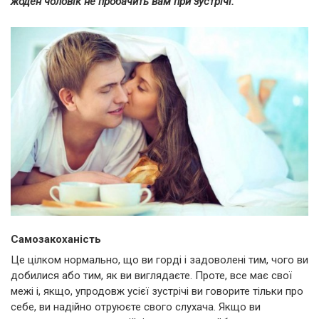
жоден чоловік не пробачить вам при зустрічі.
Самозакоханість
Це цілком нормально, що ви горді і задоволені тим, чого ви
добилися або тим, як ви виглядаєте. Проте, все має свої
межі і, якщо, упродовж усієї зустрічі ви говорите тільки про
себе, ви надійно отруюєте свого слухача. Якщо ви