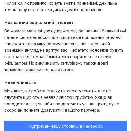
чоловіки, як правило, хочуть знати, принаймні, декілька
точок зору своїх потенційних других половинок.
Незначний соціальний інтелект
Ви можете мати фігуру супермоделі, безневинні блакитні очі
і довге світле волосся, але, якщо ваш соціальний інтелект
знаходиться на мінусовому значенні, ваш ідеальний
зовнішній вигляд не врятує вас. Небагато чоловіків будуть
в захваті від компанії жінки, яка сваритися з кожним
офіціантом. Не викликають ентузіазму також довгі
телефонні дзвінки під час зустрічі.
Неввічливість
Можливо, ви робите ставку на свою чесність, але не
плутайте щирість з неввічливістю і грубістю. Якщо ви
поводитеся так, як ніби вас дратують усі навкруги, дуже
скоро ви почнете дратувати і вашого партнера.
Підтримай нашу сторінку в Facebook.