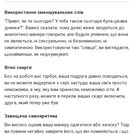
Використання зменшувальних слів
“Привіт, як ти сьогодні? У тебе також сьогодні була цікава
днинка?”. Важко сказати, чому деякі жінки зводяться до
аналогічної манери говорити, але будьте упевнені, що вона
не являється, ні сексуальною, ні безневинною, ні
симпатичною. Використовуючи такі “слівця”, ви виглядаєте,
щонайменше, як недоумкуваті.
Вічні скарги
Бос на роботі вас турбує, ваша подруга дивно поводиться,
ви не можете видертися з серії застуди, ваша сім’я просто
неможлива, а їжу, яку вам принесли, неможливо їсти. А
наступного разу, можете в перелік ваших скарг включити,
друга, який тепер уже був.
Завищена самокритика
Він високо оцінив вашу манеру одягатися або зачіску? Тоді
ви повинні негайно завірити його, що він помиляється, і що