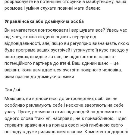
розраховуєте на потенційні стосунки в майбутньому, ваша
розмова і уміння слухати повинні мати баланс.
Управлінська або домінуюча особа
Ви намагаєтеся контролювати і вирішувати все? Увесь час
від часу, кожна людина оцінить перерву від
відповідальності, але, якщо ви регулярно визначаєте, якою
буде програма ваших зустрічей і утримуєте її курс твердо у
своїх руках, швидше за все, ви підштовхнете вашого
потенційного партнера до втечі. Ваш єдиний шанс – це
варіант, коли вам вдасться зустріти покірного чоловіка,
який прагне до домінуючої жінки.
Так / ні
Можливо, ви відноситеся до интровертних осіб, які не
особливо рекламують себе і неохоче звертають на себе
увагу. Проте, розмова в стилі відповідей за допомогою
одного слова “так/ ні”, насправді, не є привабливою, і ідея
справити враження на принца своєї мрії глибиною свого
погляду є дуже ризикованим планом. Компетентні дорослі