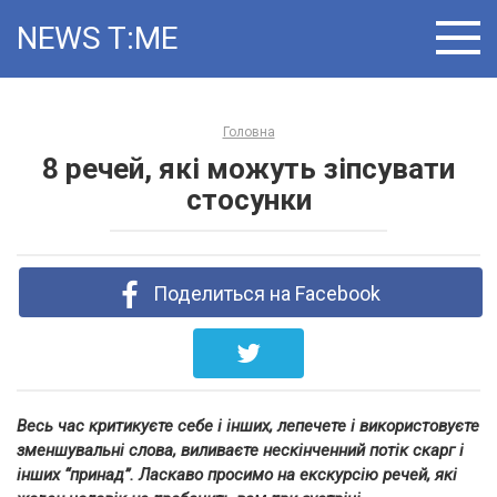
Skip
NEWS T:ME
to
content
Головна
8 речей, які можуть зіпсувати
стосунки
Поделиться на Facebook
Весь час критикуєте себе і інших, лепечете і використовуєте
зменшувальні слова, виливаєте нескінченний потік скарг і
інших “принад”. Ласкаво просимо на екскурсію речей, які