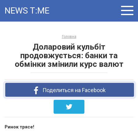
Skip
NEWS T:ME
to
content
Головна
Доларовий кульбіт
продовжується: банки та
обмінки змінили курс валют
Поделиться на Facebook
Ринок трясе!