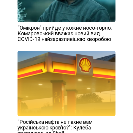
“Омікрон” прийде у кожне носо-горло:
Комаровський вважає новий вид
COVID-19 найзаразливішою хворобою
“Російська нафта не пахне вам
українською кров’ю?”: Кулеба