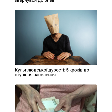
звернувся до Shell
Культ людської дурості: 5 кроків до
отупіння населення