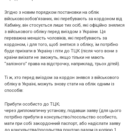
Згідно з новим порядком постановки на облік
військовозобов’язаних, які перебувають за кордоном від
Кабміну, він стосується лише тих осіб, які офіційно знялися
з військового обліку перед виїздом з України. Ця
переважна меншість чоловіків, які перебувають за
кордоном, і для того, щоб знятися з обліку, їм потрібно
буде приїхати в Україну і піти до ТЦК (після чого вони з
країни виїхати не зможуть, якщо тільки не мають
“залізного” права на відстрочку, наприклад, трьох дітей).
Ті ж, хто перед виїздом за кордон знявся з військового
обліку в Україні, можуть знову стати на облік одним із
способів:
Прибути особисто до ТЦК;
через дипломатичну установу, подавши заяву (для цього
потрібно прибути в консульство/посольство особисто,
мати при собі закордонний паспорт, або надіслати заяву
до консульства/посольства поштою разом із копією 1