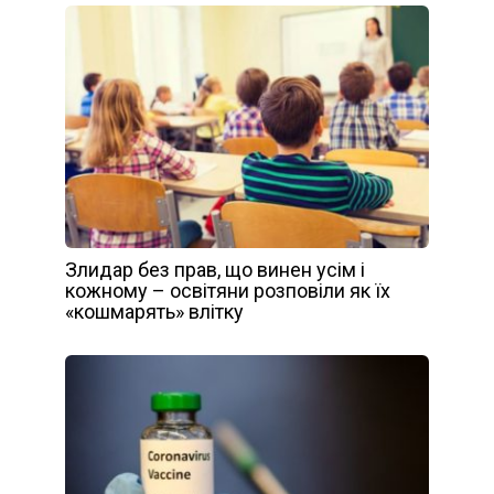
Злидар без прав, що винен усім і
кожному – освітяни розповіли як їх
«кошмарять» влітку