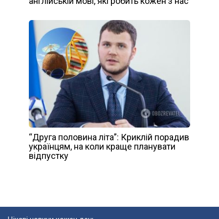
англійській мові, які робить кожен з нас
“Друга половина літа”: Криклій порадив
українцям, на коли краще планувати
відпустку